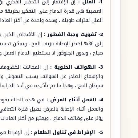
1- الملل :
إن الإفتقار إلى التحفيز الفكري يؤ
العصبية هي قدرة الدماغ على التفكير بطريقة مختل
الملل لفترات طويلة ، وهذه واحدة من أكثر العادا
2- تفويت وجبة الفطور :
إن الأشخاص الذين ي
إلى 36% لخطر الإصابة بنزيف المخ ، ويمكن ت
صباح ، وبدون الجلوكوز لا يستطيع الدماغ العمل جي
3- الهواتف الخلوية :
إن المجالات الكهرومغن
والإشعاع الصادر عن الهواتف يسبب التشوش والص
سرطان المخ ، وهذا ما تم تأكيده في أحد الدراسات
4- العمل أثناء المرض :
في هذه الحالة يقوم ا
والعمل أثناء الإصابة بالمرض يطيل فترة التعاف
يؤثر على وظائف الدماغ ، ويعتبر من أكثر العادات 
5- الإفراط في تناول الطعام :
إن الإفراط في 