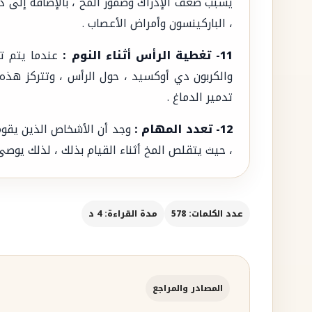
يسبب ضعف الإدراك وضمور المخ ، بالإضافة إلى ذل
، الباركينسون وأمراض الأعصاب .
11- تغطية الرأس أثناء النوم :
عندما يتم ت
والكربون دي أوكسيد ، حول الرأس ، وتتركز هذ
تدمير الدماغ .
12- تعدد المهام :
وجد أن الأشخاص الذين يقوم
، حيث يتقلص المخ أثناء القيام بذلك ، لذلك يوصى
عدد الكلمات: 578
مدة القراءة: 4 د
المصادر والمراجع