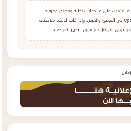
ية اعتمدت على مراجعات داخلية ومصادر معرفية
متنوعة، مع إعادة الصياغة والتحرير وفق منهج Qpedia في التوثيق والعرض. وإذا كانت لديكم ملاحظات
، يرجى التواصل مع فريق التحرير للمراجعة.
إعلان