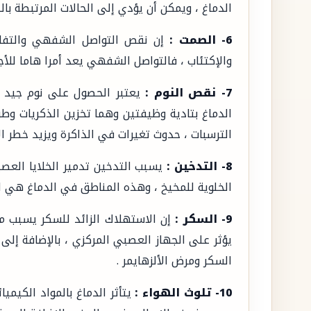
الدماغ ، ويمكن أن يؤدي إلى الحالات المرتبطة بال
6- الصمت :
إن نقص التواصل الشفهي والتفاعل
والإكتئاب ، فالتواصل الشفهي يعد أمرا هاما للأجز
7- نقص النوم :
يعتبر الحصول على نوم جيد وم
الدماغ بتادية وظيفتين وهما تخزين الذكريات وطر
الترسبات ، حدوث تغيرات في الذاكرة ويزيد خطر ال
8- التدخين :
يسبب التدخين تدمير الخلايا العص
الخلوية للمخيخ ، وهذه المناطق في الدماغ هي ا
9- السكر :
إن الاستهلاك الزائد للسكر يسبب 
يؤثر على الجهاز العصبي المركزي ، بالإضافة إلى 
السكر ومرض الألزهايمر .
10- تلوث الهواء :
يتأثر الدماغ بالمواد الكيمي