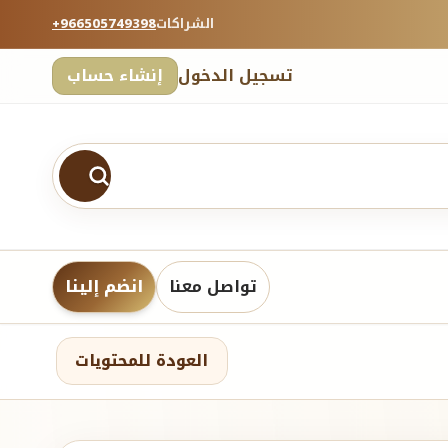
الشراكات
+966505749398
تسجيل الدخول
إنشاء حساب
تواصل معنا
انضم إلينا
العودة للمحتويات