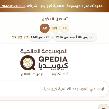
منصة معرفية موثوقة — شارك بمعرفتك عبر الموسوعة العالمية كيوبيديا.
الشراكات
+966505749398
تسجيل الدخول
AR
EN
FR
17:32:38
-
الخميس 06 أغسطس 2026
23 صفر 1448
أنت تكتبها ..... ليقرأها العالم