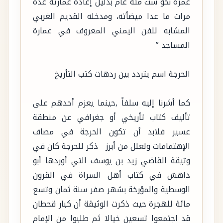
عمره نحو ست مئة عام بدليل إعادة عمارته عدة
مرات ما عدا ميضأته، ومدخله القديم الغربي
المشابه للفن اليمني المعروف في عمارة
المساجد ”
الحرجة اسم يتردد بين ردهات كتب التأريخ
كما أشرنا إليه سلفاً ,حينما يعزم أحدهم على
تأليف كتاب تأريخي أو جغرافي عن منطقة
عسير فلابد أن تكون الحرجة في مصاف
الإهتمامات ولعلل من أبرز ذكر للحرجة كان في
وثيقة القاضي زيد بن يوسف التي أوردها أبو
داهش في كتاب أهل السراة في القرون
الوسطية والمؤرخة بشهر صفر سنة ثمان وتسع
مائة للهجرة حيث ذكرت الوثيقة أن كبار قحطان
قد اجتمعوا تسعين خيالا ثم طلبوا من الإمام