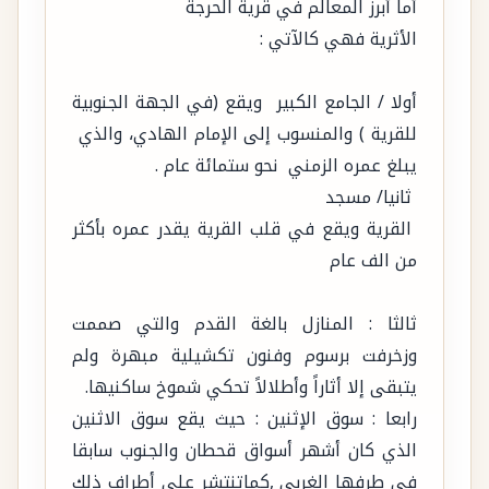
أما أبرز المعالم في قرية الحرجة
الأثرية فهي كالآتي :
أولا / الجامع الكبير ويقع (في الجهة الجنوبية
للقرية ) والمنسوب إلى الإمام الهادي، والذي
يبلغ عمره الزمني نحو ستمائة عام .
ثانيا/ مسجد
القرية ويقع في قلب القرية يقدر عمره بأكثر
من الف عام
ثالثا : المنازل بالغة القدم والتي صممت
وزخرفت برسوم وفنون تكشيلية مبهرة ولم
يتبقى إلا أثاراً وأطلالاً تحكي شموخ ساكنيها.
رابعا : سوق الإثنين : حيث يقع سوق الاثنين
الذي كان أشهر أسواق قحطان والجنوب سابقا
في طرفها الغربي ,كماتنتشر على أطراف ذلك