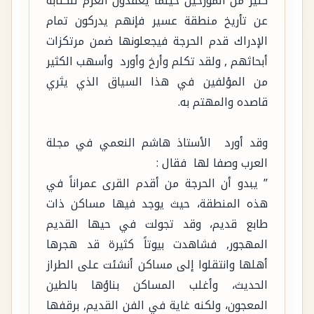
كثير من المؤرخين حينما يعقدون العزم للكتابة
عن تأريخ منطقة عسير فإنهم يدركون تمام
الإدراك قدم الحرجة فيجعلونها ضمن مرتكزات
أبحاثهم , ولقد تكلم وأرخ وأورد وأسهب الكثير
من المؤلفين في هذا السياق الذي يثري
قاصده والمهتم به.
وقد أورد الأستاذ هاشم النعمي في مجلة
العرب وصفا لها فقال :
” يبدو أن الحرجة من أقدم القرى عمراناً في
هذه المنطقة، حيث يوجد فيها مساكن ذات
طابع قديم، وقد تجولت في حيها القديم
المهجور, فشاهدت بيوتاً كثيرة قد هجرها
أهلها وانتقلوا إلى مساكن أنشئت على الطراز
الحديث، وأغلب المساكن بناؤها بالطين
المعجون، ولكنه غاية في الفن القديم, برقفها