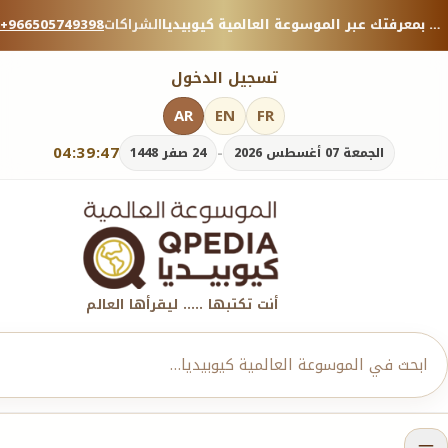
منصة معرفية موثوقة — شارك بمعرفتك عبر الموسوعة العالمية كيوبيديا.
الشراكات
+966505749398
تسجيل الدخول
AR
EN
FR
04:39:49
-
الجمعة 07 أغسطس 2026
24 صفر 1448
أنت تكتبها ..... ليقرأها العالم