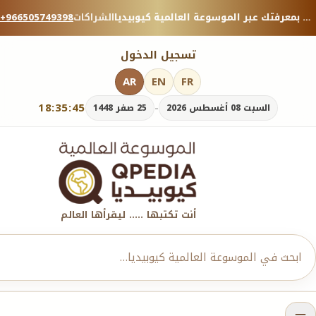
منصة معرفية موثوقة — شارك بمعرفتك عبر الموسوعة العالمية كيوبيديا.
الشراكات
+966505749398
تسجيل الدخول
AR
EN
FR
18:35:47
-
السبت 08 أغسطس 2026
25 صفر 1448
أنت تكتبها ..... ليقرأها العالم