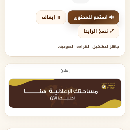
🔊 استمع للمحتوى
⏸️ إيقاف
🔗 نسخ الرابط
جاهز لتشغيل القراءة الصوتية.
إعلان