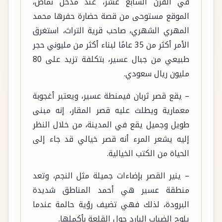
في القرن السابع عشر، عند مدخل نماص،
الموقع مستوحى من قصة حضارة حفرها محمد
المهري الشهري، صاحب قرية التراث، استغرق
الأمر أكثر من 35 عامًا لبناء أكثر من مليوني حجر
طبيعي من جبال عسير، بتكلفة تزيد على 80
مليون ريال سعودي.
– يقع قصر ثربان فيمنطة عسير، ويعتبر أغجوبة
معمارية ويطلث عليه قصر المقار، إنه مبنى
طويل وجميل يقع في المدينة، من خلال النظر
إليه يشعر المرء أنه قصر خيالي قد جاء إلى
الحياة من الكتب الخيالية.
– ينير القصر بإضاءات جميلة مثل النجم، وتعد
منطقة عسير هي أحمد المناطق شديدة
البرودة، لذلك فهي تضيف رؤية حالمة عندما
يلوح الضباب البارد حول القلعة بأكملها.