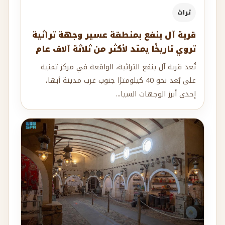
تراث
قرية آل ينفع بمنطقة عسير وجهة تراثية
تروي تاريخًا يمتد لأكثر من ثلاثة آلاف عام
تُعد قرية آل ينفع التراثية، الواقعة في مركز تمنية
على بُعد نحو 40 كيلومترًا جنوب غرب مدينة أبها،
إحدى أبرز الوجهات السيا...