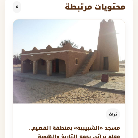
محتويات مرتبطة
6
تراث
مسجد «الشبيبية» بمنطقة القصيم..
معلم تراثي يجمع التاريخ والهوية