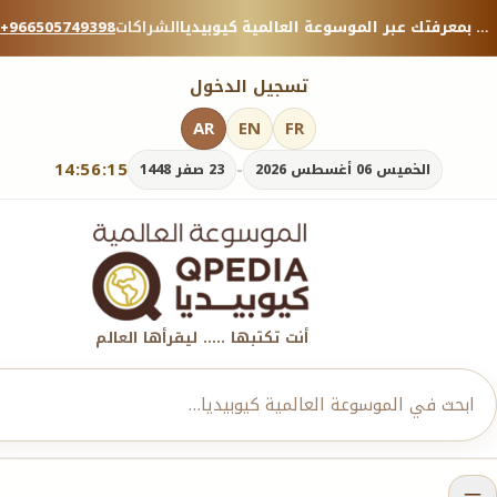
منصة معرفية موثوقة — شارك بمعرفتك عبر الموسوعة العالمية كيوبيديا.
الشراكات
+966505749398
تسجيل الدخول
AR
EN
FR
14:56:17
-
الخميس 06 أغسطس 2026
23 صفر 1448
أنت تكتبها ..... ليقرأها العالم