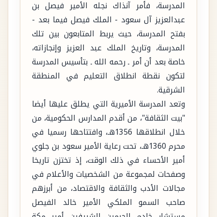
المدرسة، فأمر آنذاك نجله الأمير فيصل بن
عبدالعزيز آل سعود - الملك فيصل فيما بعد -
بفتح المدرسة، حيث يربط المتابعون بين تلك
المدرسة، وتاريخ الملك عبد العزيز وإنجازاته،
خاصة بعد أن أمر ـ رحمه الله ـ بتأسيس المدرسة
لتكون نقطة انطلاق التعليم في المنطقة
الشرقية.
وتعد المدرسة الأميرية التي يطلق عليها أيضا
"بيت الثقافة"، من أقدم المدارس الحكومية، من
خلال انطلاقها 1356هـ، وافتتاحها رسميا في
محرم 1360هـ، تحت رعاية الأمير سعود بن جلوي
أمير الأحساء في ذلك الوقت، إذ تختزن تاريخا
وصفحات لمجموعة من الشخصيات والأعلام في
مجالات الأدب والثقافة والاقتصاد، من أبرزهم
صاحب السمو الملكي الأمير خالد الفيصل
مستشار خادم الحرمين الشريفين أمير مكة