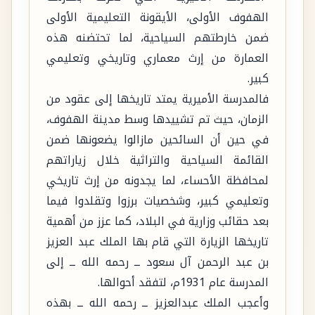
الهفوف الأولى، الأيقونة التعليمية الأولى
ضمن خارطتهم السياحية، لما تحتضنه هذه
العمارة من إرث معماري وتاريخي وتعليمي
كبير.
فالمدرسة الأميرية يمتد تاريخها إلى عقود من
الزمان، حيث تم تشييدها وسط مدينة الهفوف،
في حين أن السائحين مازالوا يضعونها ضمن
القائمة السياحية والتراثية خلال زياراتهم
لمحافظة الأحساء، لما يجدونه من إرث تاريخي
وتعليمي كبير، وشخصيات برزوا وتقلدوا فيما
بعد حقائب وزارية في البلاد، كما عزز من أهمية
تاريخها الزيارة التي قام بها الملك عبد العزيز
بن عبد الرحمن آل سعود ــ رحمه الله ــ إلى
المدرسة عام 1931م، لتفقد أحوالها.
وأعجب الملك عبدالعزيز ــ رحمه الله ــ بهذه