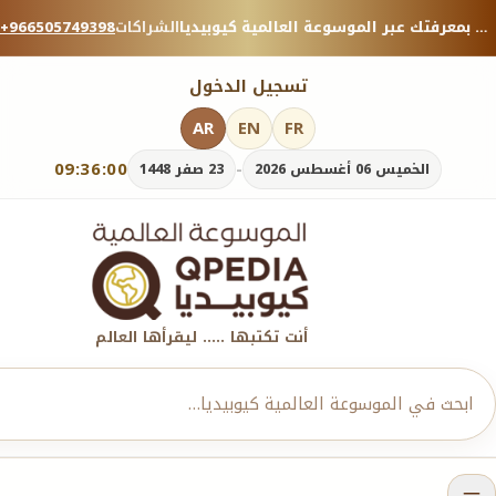
منصة معرفية موثوقة — شارك بمعرفتك عبر الموسوعة العالمية كيوبيديا.
الشراكات
+966505749398
تسجيل الدخول
AR
EN
FR
09:36:02
-
الخميس 06 أغسطس 2026
23 صفر 1448
أنت تكتبها ..... ليقرأها العالم