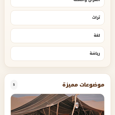
تراث
لغة
رياضة
موضوعات مميزة
5