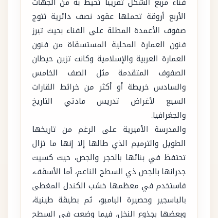
فناء مربع الشكل تقريباً تحيط به من الجهات
الأربع أروقة تحملها عقود نصف دائرية تتوج
صفوف الأعمدة المطلة على الفناء بحيث تبرز
فنون العمارة المحلية المستسقاة من فنون
العمارة العربية والإسلامية وكانت تزين حيطان
الصفوف المتقدمة مثل الصف الخامس
والسادس خريطة أو أكثر من خرائط القارات
السبع لأغراض تدريس مادتي التاريخ
والجغرافيا.
والمدرسة الأميرية على الرغم من تاريخها
الطويل والترميم الذي طالها إلا إنها ما تزال
تحتفظ في بنائها بالحجر والجص، حيث كسيت
جدرانها بالجص ذي السطح الناعم، أما الأسقف،
فاستخدم في معظمها خشب الكندل المغطى
بالباسجير وحصيرة البامبو، ثم بطبقة طينية،
وبعضها بجذوع النخل، فيما وضعت في السطح