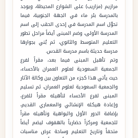
مرازيم (مزاريب) على الشوارع المحيطة، ويوجد
بالمدرسة بئر ماء في الجهة الجنوبية، فيما
تحوّل اسم المدرسة في إحدى الحقب إلى اسم
المدرسة الأولى، وضم المبنى أيضاً مراحل تطور
التعليم المتوسط والثانوي، ثم بُني بجوارها
مدرسة حديثة باسم مدرسة القدس.
وتم تأهيل المبنى فيما بعد، مقراً لفرع
الجمعية السعودية لعلوم العمران بالأحساء،
حيث يأتي هذا كجزء من التعاون بين وكالة الآثار
والجمعية السعودية لعلوم العمران، ثم تسليم
المبنى لفرع الأحساء لتأهيله مقراً للفرع،
وإعادة هيكله الإنشائي والمعماري القديم،
بإضافة الدور الأول والبواهية وتأهيله مقراً
للجمعية ومركزاً حضارياً بالهفوف ليضم أيضاً
متحفاً وتاريخ التعليم وساحة عرض مناسبات