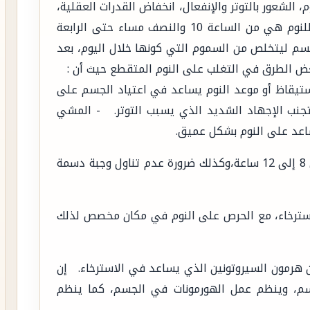
 الشعور بالتوتر والإنفعال، انخفاض القدرات العقلية،
الام الرأس شديدة ومستمرة. وأفضل الأوقات للنوم هي من الساعة 10 والنصف مساء حتى الرابعة
جسم ليتخلص من السموم التي كونها خلال اليوم، بعد
عض الطرق في التغلب على النوم المتقطع حيث أن :
تيقاظ أو موعد النوم يساعد في اعتياد الجسم على
 تجنب الإجهاد الشديد الذي يسبب التوتر. - المشي
عد على النوم بشكل عميق.
- عدم تناول أي أنواع من الكافيين قبل النوم من 8 إلى 12 ساعة،وكذلك ضرورة عدم تناول وجبة دسمة
 باسترخاء، مع الحرص على النوم في مكان مخصص لذلك
 من هرمون السيروتونين الذي يساعد في الاسترخاء. إن
جسم، وينظم عمل الهورمونات في الجسم، كما ينظم