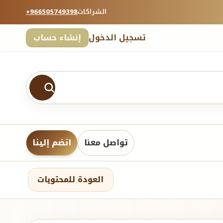
الشراكات
+966505749398
تسجيل الدخول
إنشاء حساب
تواصل معنا
انضم إلينا
العودة للمحتويات