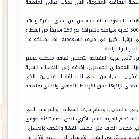
أنشطة الثقافية المتنوعة، التي تجذب أهالي المنطقة
لهيئة السعودية للسياحة من بين إحدى عشرة وجهة
ضمن برنامج "صيف السعودية" ، لتقديم أكثر من 500 تجربة سياحية بالشراكة مع 250 شريكاً من القطاع
ى بإقبال كبير في صيف السعودية، لما تمتلكه من
حرية والتراثية.
ر، تأتي قرية المفتاحة لتعكس ثقافة منطقة عسير
راز المعماري العسيري، إضافة إلى اللمسات الفنية
تشكيلية لنخبة من فناني المنطقة التشكيلين، الذي
 تحكي لزائرها عمق الارتباط الثقافي والفني بمنطقة
يلي والفنانين، وتقام فيها المعارض والمراسم، التي
ما تضم القرية المقر الأثري، الذي يضم ثلاثة طوابق
 إلى محلات الحرف مثل محلات الفضة والتحف والعسل.
 مسرح مغلق في الشرق الأوسط، الذي يتسع لأكثر من