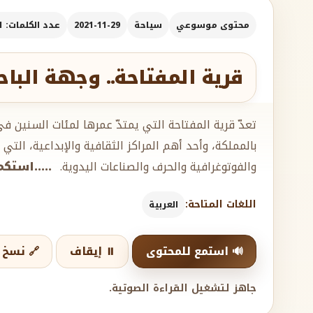
محتوى موسوعي
سياحة
2021-11-29
عدد الكلمات: 391
قرية المفتاحة.. وجهة البا
تعدّ قرية المفتاحة التي يمتدّ عمرها لمئات السنين ف
بالمملكة، وأحد أهم المراكز الثقافية والإبداعية، الت
والفوتوغرافية والحرف والصناعات اليدوية.
.....استك
اللغات المتاحة:
العربية
🔊 استمع للمحتوى
⏸️ إيقاف
🔗 نسخ ا
جاهز لتشغيل القراءة الصوتية.