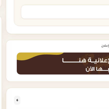
إعلان
6