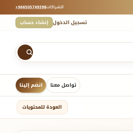
الشراكات
+966505749398
تسجيل الدخول
إنشاء حساب
تواصل معنا
انضم إلينا
العودة للمحتويات