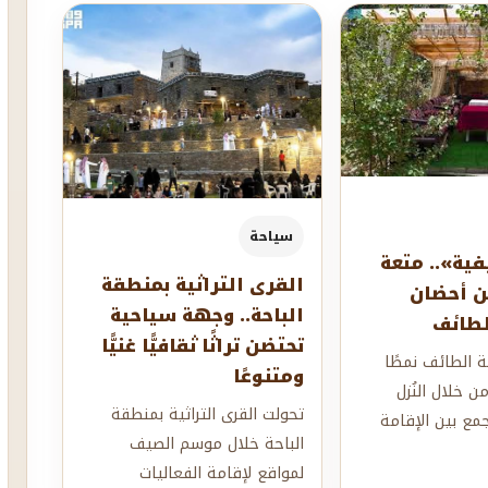
سياحة
فية».. متعة
القرى التراثية بمنطقة
ن أحضان
الباحة.. وجهة سياحية
لطائف
تحتضن تراثًا ثقافيًّا غنيًّا
الطائف نمطًا
ومتنوعًا
من خلال النُزل
تحولت القرى التراثية بمنطقة
جمع بين الإقامة
الباحة خلال موسم الصيف
ة، حيث تتوزع
لمواقع لإقامة الفعاليات