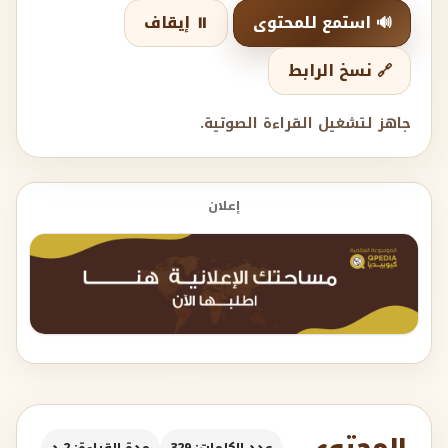
🔊 استمع للمحتوى
⏸️ إيقاف
🔗 نسخ الرابط
جاهز لتشغيل القراءة الصوتية.
إعلان