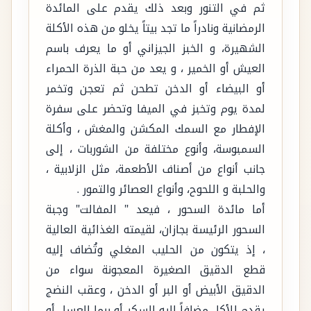
ثم في التنور وبعد ذلك يقدم على المائدة
الرمضانية ونادراً ما تجد بيتاً يخلو من هذه الأكلة
الشهيرة، و الخبز الجيزاني أو ما يعرف باسم
العيش أو الخمير ، و يعد من حبة الذرة الحمراء
أو البيضاء أو الدخن تطحن ثم تعجن وتخمر
لمدة يوم وتخبز في الميفا وتحضر على سفرة
الإفطار مع السمك المكشن والمغش ، وأكلة
السمبوسة، وأنوع مختلفة من الشوربات ، إلى
جانب أنواع من أصناف الأطعمة، مثل الزلابية ،
والحلبة و اللحوح، وأنواع العصائر والتمور .
أما مائدة السحور ، فيعد " المفالت" وجبة
السحور الرئيسة بجازان، لقيمته الغذائية العالية
، إذ يتكون من الحليب المغلي وتُضاف إليه
قطع الدقيق الصغيرة المعجونة سواء من
الدقيق الأبيض أو البر أو الدخن ، وعقب النضج
يقدم للأكل مضافاً إليه السكر أو ربما العسل أو