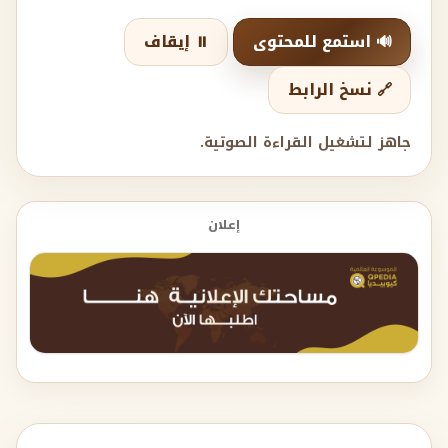
🔊 استمع للمحتوى
⏸️ إيقاف
🔗 نسخ الرابط
جاهز لتشغيل القراءة الصوتية.
إعلان