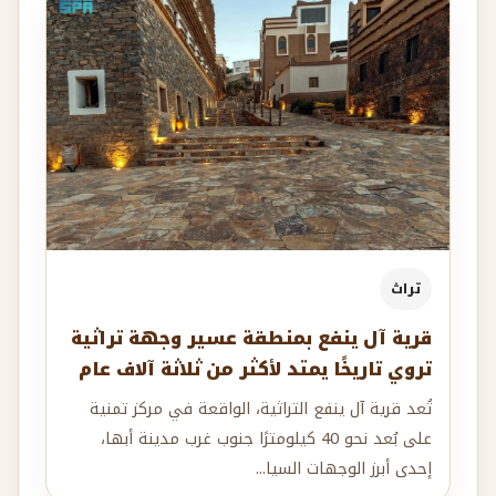
تراث
قرية آل ينفع بمنطقة عسير وجهة تراثية
تروي تاريخًا يمتد لأكثر من ثلاثة آلاف عام
تُعد قرية آل ينفع التراثية، الواقعة في مركز تمنية
على بُعد نحو 40 كيلومترًا جنوب غرب مدينة أبها،
إحدى أبرز الوجهات السيا...