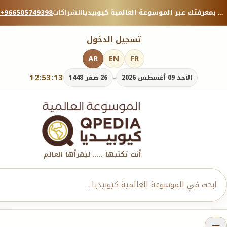
منصة معرفية موثوقة — شارك بمعرفتك عبر الموسوعة العالمية كيوبيديا.
الشراكات
+966505749398
تسجيل الدخول
AR
EN
FR
12:53:14
-
الأحد 09 أغسطس 2026
26 صفر 1448
أنت تكتبها ..... ليقرأها العالم