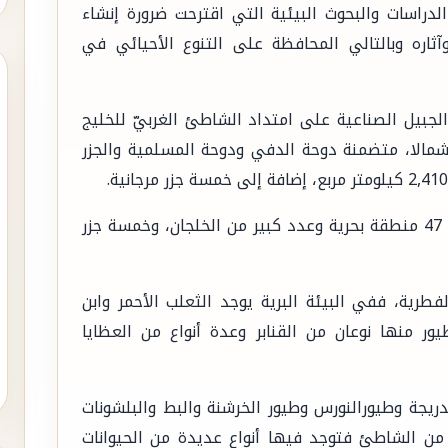
دراسات والبحوث البيئية التي اقترحت ضرورة إنشاء
وآثاره وبالتالي المحافظة على التنوع الأحيائي في
الجبيل الصناعية على امتداد الشاطئ الغربيّ للخليج
 شمالا، متضمنة دوحة الدفي ودوحة المسلمية والجزر
تضم المحمية أكثر من 100 منطقة طبيعية منها 47 منطقة بحرية وعدد كبير من الخلجان، وخمسة جزر
فطرية، ففي البيئة البرية يوجد الثعلب الأحمر وابن
يور منها نوعان من القنابر وعدة أنواع من العظايا
دريجة وطيورالنورس وطيور الخرشنة والبط والبلشونات
ة من الشاطئ فتوجد فيها أنواع عديدة من الحيوانات