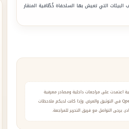
 البيئات التي تعيش بها السلحفاة خُطّافية المنقار
ية اعتمدت على مراجعات داخلية ومصادر معرفية
متنوعة، مع إعادة الصياغة والتحرير وفق منهج Qpedia في التوثيق والعرض. وإذا كانت لديكم ملاحظات
، يرجى التواصل مع فريق التحرير للمراجعة.