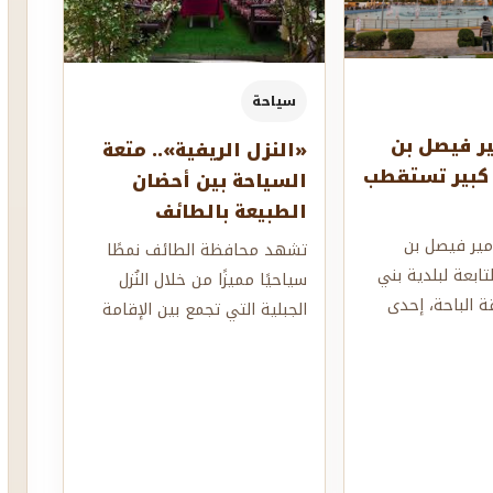
سياحة
ير فيصل بن
«النزل الريفية».. متعة
 كبير تستقطب
السياحة بين أحضان
الطبيعة بالطائف
أمير فيصل بن
تشهد محافظة الطائف نمطًا
لتابعة لبلدية بني
سياحيًا مميزًا من خلال النُزل
 الباحة، إحدى
الجبلية التي تجمع بين الإقامة
هية البارزة التي
والتجربة البيئية، حيث تتوزع
الوحدات...