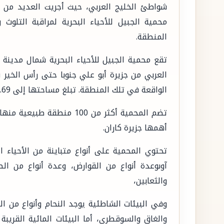
شواطئ الخليج العربي، حيث أجريت العديد من ال
محمية الجبيل للأحياء البحرية لمراقبة التلوث 
المنطقة.
تقع محمية الجبيل للأحياء البحرية شمال مدينة 
العربي من جزيرة أبو علي جنوبا حتى رأس الخير
الواقعة في تلك المنطقة. تبلغ مساحتها إلى 2,410.69 كيلومتر مربع، إضافة إلى خمسة جزر مرجانية.
أهمها جزيرة كاران.
تحتوي المحمية على أنواع متباينة من الأحياء ال
آوىوعدة أنواع من القوارض، وعدة أنواع من الط
والثعابين،
وفي البيئات الشاطئية يوجد النحام وأنواع من ال
والغاق والسوقطري، أما البيئات المائية القريب