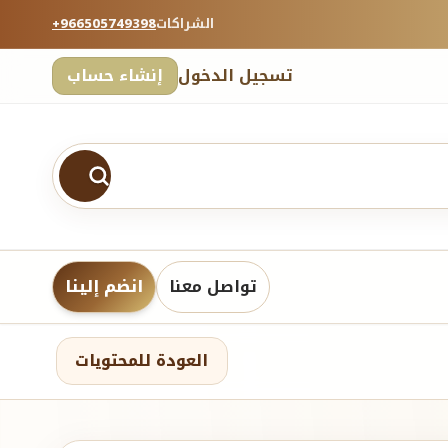
الشراكات
+966505749398
تسجيل الدخول
إنشاء حساب
تواصل معنا
انضم إلينا
العودة للمحتويات