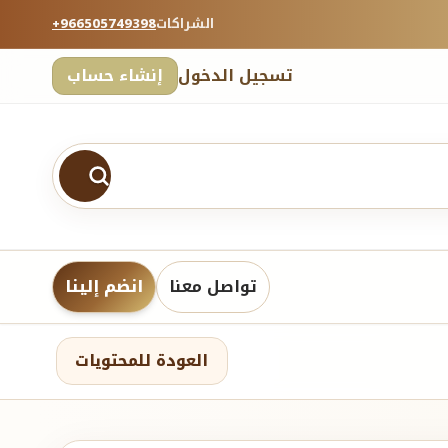
الشراكات
+966505749398
تسجيل الدخول
إنشاء حساب
تواصل معنا
انضم إلينا
العودة للمحتويات