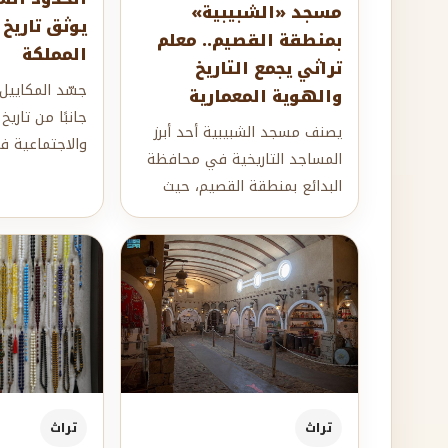
مسجد «الشبيبية»
يوثق تاريخ 
بمنطقة القصيم.. معلم
المملكة
تراثي يجمع التاريخ
جسّد المكاييل 
والهوية المعمارية
جانبًا من تاريخ
يصنف مسجد الشبيبية أحد أبرز
والاجتماعية ف
المساجد التاريخية في محافظة
كانت من أبرز أد
البدائع بمنطقة القصيم، حيث
يجسد جانبا مهما من العمارة
النجدية ال...
تراث
تراث