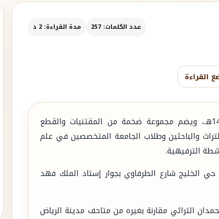
عدد الكلمات: 257
مدة القراءة: 2 د
ع القراءة
افتتح متحف الحمدان التراثي بالرياض عام 1434هـ، ويضم مجموعة ضخمة من المقتنيات والقطع
والتراث والباحثين وطلاب الجامعة المتخصصين في علم
شطة الترفيهية.
ي الخليج شارع الطرفاوي بجوار إستاد الملك فهد
حمدان التراثي مقارنة بغيره من متاحف مدينة الرياض