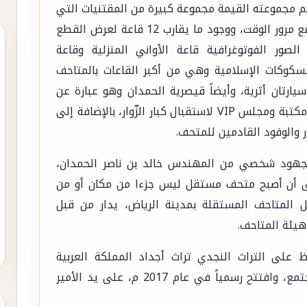
ضم مجموعته القيمة مجموعة كبيرة من المقتنيات التي
تعود لسكان المنطقة والتي لم تعد مستخدمة مع مرور الوقت، ووجود ما يقارب 12 قاعة لعرض القطع
 الصور الفوتوغرافية قاعة الأواني المنزلية وقاعة
مسكوكات الإسلامية وهي من أكبر القاعات بالمتاحف
يارتان أثرية، وأيضاً قيصرية الحمدان وهو عبارة عن
دكان الطيبين ومنها دكان نجد، ومحل نسكافيه ومكتبة ومجلس VIP لاستقبال كبار الزّوار، بالإضافة إلى
والوفود القادمين للمتحف.
جهود شخصي من المهندس خالد بن ناصر الحمدان،
 أن أصبح متحف مستقل ليس جزءا من مكان أو من
 المتاحف المستقلة بمدينة الرياض، يدار من قبل
هيئة المتاحف.
201 م، بهدف الحفاظ على التراث النجدي تراث أجداد المملكة العربية
السعودية، ونقل الوعي المتحفي بين أفراد المجتمع، وافتتح رسمياً في عام 2017 م، على يد الأمير