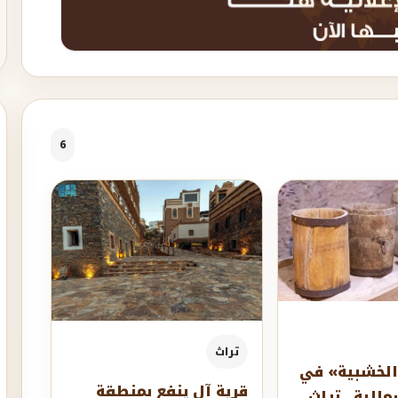
6
تراث
الخشبية» في
قرية آل ينفع بمنطقة
الية.. تراث