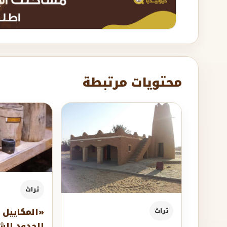
محتويات مرتبطة
تراث
«المكاييل 
تراث
الحدود الشم