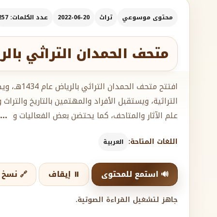
محتوى موسوعي
تراث
2022-06-20
عدد الكلمات: 257
متحف الحمدان التراثي بالر
افتتح متحف ا
التراثية، ويستقبل الأفراد والمهتمين بالتاريخ والترا
علم الآثار والمتاحف، كما يحتضن بعض الفعاليات و
..
اللغات المتاحة:
العربية
🔊 استمع للمحتوى
⏸️ إيقاف
🔗 نسخ ا
جاهز لتشغيل القراءة الصوتية.