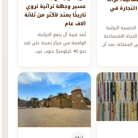
عسير وجهة تراثية تروي
التجارة في
تاريخًا يمتد لأكثر من ثلاثة
آلاف عام
الخشبية التراثية
تُعد قرية آل ينفع التراثية،
 الحياة الاقتصادية
الواقعة في مركز تمنية على بُعد
ي المملكة، بعد أن
نحو 40 كيلومترًا جنوب غرب
وات القيا...
مدينة أبها، إحدى أبرز الوجهات
السيا...