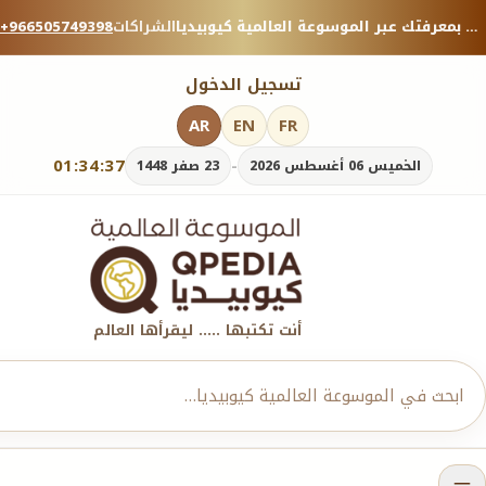
منصة معرفية موثوقة — شارك بمعرفتك عبر الموسوعة العالمية كيوبيديا.
الشراكات
+966505749398
تسجيل الدخول
AR
EN
FR
01:34:38
-
الخميس 06 أغسطس 2026
23 صفر 1448
أنت تكتبها ..... ليقرأها العالم