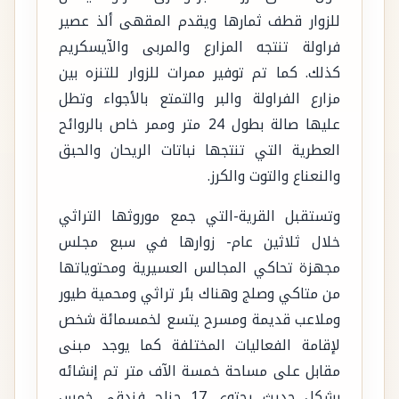
للزوار قطف ثمارها ويقدم المقهى ألذ عصير
فراولة تنتجه المزارع والمربى والآيسكريم
كذلك. كما تم توفير ممرات للزوار للتنزه بين
مزارع الفراولة والبر والتمتع بالأجواء وتطل
عليها صالة بطول 24 متر وممر خاص بالروائح
العطرية التي تنتجها نباتات الريحان والحبق
والنعناع والتوت والكرز.
وتستقبل القرية-التي جمع موروثها التراثي
خلال ثلاثين عام- زوارها في سبع مجلس
مجهزة تحاكي المجالس العسيرية ومحتوياتها
من متاكي وصلج وهناك بئر تراثي ومحمية طيور
وملاعب قديمة ومسرح يتسع لخمسمائة شخص
لإقامة الفعاليات المختلفة كما يوجد مبنى
مقابل على مساحة خمسة الآف متر تم إنشائه
بشكل حديث يحتوي 17 جناح فندقي خمس