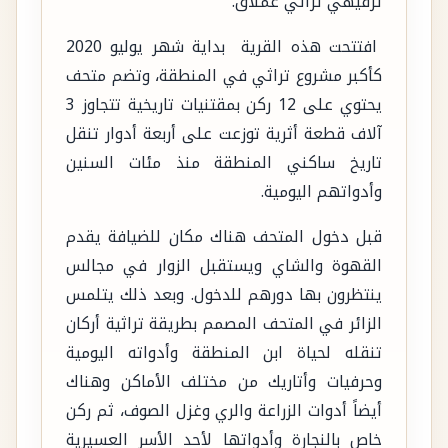
ترفيهي تراثي عملاق.
افتتحت هذه القرية بداية شهر يوليو 2020
كأكبر مشروع تراثي في المنطقة، وتضم متحف
يحتوي على 12 ركن بمقتنيات تاريخية تتجاوز 3
آلاف قطعة أثرية توزعت على أربعة أدوار تنقل
تاريخ ساكني المنطقة منذ مئات السنين
وأدواتهم اليومية.
قبل دخول المتحف هناك مكان للضيافة يقدم
القهوة والشاي ويستقبل الزوار في مجالس
ينتظرون بها دورهم للدخول. وبعد ذلك يتلمس
الزائر في المتحف المصمم بطريقة تراثية أركان
تنقله لحياة ابن المنطقة وأدواته اليومية
وحرفيات وأتاريك من مختلف الأماكن وهناك
أيضاً أدوات الزراعة والري وغزل الصوف، ثم ركن
خاص بالنجارة وأدواتها لأحد الأسر العسيرية