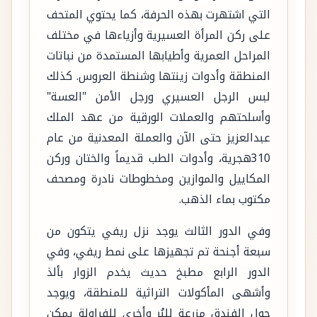
التي اشتهرت بهذه الحرفة، كما يحتوي المتحف
على ركن المرأة العسيرية وأزياءها في مختلف
المراحل العمرية وأطيابها المستمدة من نباتات
المنطقة وأدوات زينتها وشنطة العروس. كذلك
لبس الرجل العسيري ورجل الأمن "العسة"
وأسلحتهم والعملات الورقية من عهد الملك
عبدالعزيز حتى الآن والعملة المعدنية من عام
310هجرية، وأدوات الطب قديماً والختان وركن
المكاييل والموازين ومخطوطات نادرة ومصحف
مكتوب بماء الذهب.
وفي الدور الثالث يوجد نزل ريفي يتكون من
سبعة أجنحة تم تجهيزها على نمط ريفي، وفي
الدور الرابع مطبخ حديث يخدم الزوار بألذ
وأشهى المأكولات التراثية للمنطقة، ويوجد
حول الفندق مزرعة للبُر وأخرى للفراولة يمكن