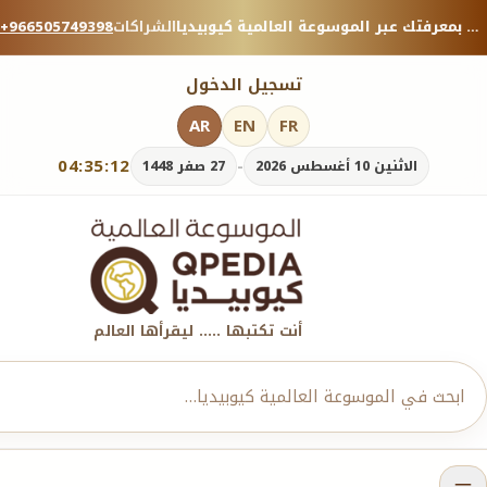
منصة معرفية موثوقة — شارك بمعرفتك عبر الموسوعة العالمية كيوبيديا.
الشراكات
+966505749398
تسجيل الدخول
AR
EN
FR
04:35:13
-
الاثنين 10 أغسطس 2026
27 صفر 1448
أنت تكتبها ..... ليقرأها العالم