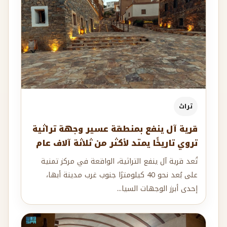
تراث
قرية آل ينفع بمنطقة عسير وجهة تراثية
تروي تاريخًا يمتد لأكثر من ثلاثة آلاف عام
تُعد قرية آل ينفع التراثية، الواقعة في مركز تمنية
على بُعد نحو 40 كيلومترًا جنوب غرب مدينة أبها،
إحدى أبرز الوجهات السيا...