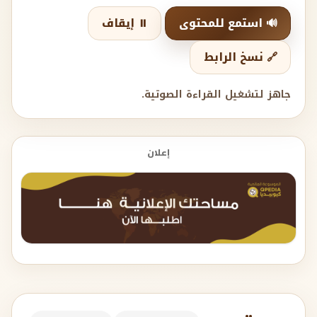
🔊 استمع للمحتوى
⏸️ إيقاف
🔗 نسخ الرابط
جاهز لتشغيل القراءة الصوتية.
إعلان