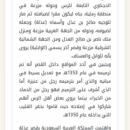
الحجناوي التابعة للرس وحوله مزرعة في
منطقة رملية، بناه ليكون مقرا لضيافته ثم صار
للوجيه صالح بن عذل وأسماه (عذلة) وجعله
لضيوفه، وحوله من الجهة الغربية مزرعة ومنزل
ملك ناصر بن صالح العذل ومن الجهة الشمالية
الشرقية مزرعة وقصر آخر يسمى (الوابلية) يروى
بأنه للوابل والعساف.
ويتبين في أحد المواقع داخل القصر أنه تم
ترميمه في عام 1353هـ مع تعديل بسيط في
مبانيه والذي أمر بترميمه رجل من عنيزة أما
الذي أشرف على الترميم فهو رجل من الحماد
من الخبراء. بينما يروي بعض أهل الرس أنهم
شاركوا في إصلاحه حيث قاموا بحفر القليب
التي بداخله عام 1350هـ.
واهتمت المملكة العربية السعودية بقصر عذلة