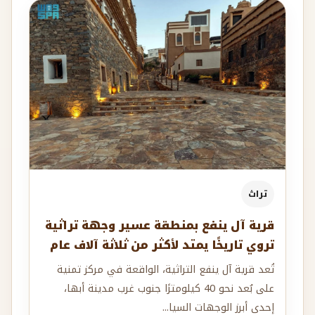
تراث
قرية آل ينفع بمنطقة عسير وجهة تراثية
تروي تاريخًا يمتد لأكثر من ثلاثة آلاف عام
تُعد قرية آل ينفع التراثية، الواقعة في مركز تمنية
على بُعد نحو 40 كيلومترًا جنوب غرب مدينة أبها،
إحدى أبرز الوجهات السيا...