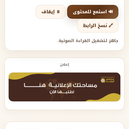
🔊 استمع للمحتوى
⏸️ إيقاف
🔗 نسخ الرابط
جاهز لتشغيل القراءة الصوتية.
إعلان