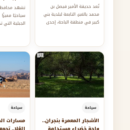
تُعد حديقة الأمير فيصل بن
تشهد محافظة 
محمد بالغبر، التابعة لبلدية بني
سياحيًا مميزًا 
كبير في منطقة الباحة، إحدى
الجبلية التي ت
الوجهات الترفيهية البارزة التي
والتجربة البيئي
تستق...
الوحدات...
سياحة
سياحة
الأشجار المعمرة بنجران..
مسارات ال
واحة خضراء مستدامة
العُلا.. تجم