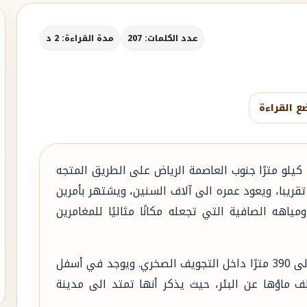
عدد الكلمات: 207
مدة القراءة: 2 د
ع القراءة
يقع كهف هيت أو دحل هيت على بعد حوالى 35 كيلو مترًا جنوب العاصمة الرياض على الطريق المتجه
 محافظة الخرج قرابة 40 كيلومتر تقريبا، ويعود عمره الى آلاف السنين، ويشتهر بأمرين
اهه الصافية التي تجعله مكانًا مثاليًا للمغامرين
وهو عبارة عن مضرب نجم في الأرض يصل عمقه الى 390 مترًا داخل التجويف الصخري. ويوجد في أسفل
 ماؤها عن البئر، حيث يذكر أنها تمتد الى مدينة