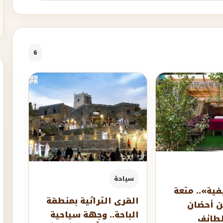
6
سياحة
فية».. متعة
القرى التراثية بمنطقة
ن أحضان
الباحة.. وجهة سياحية
لطائف