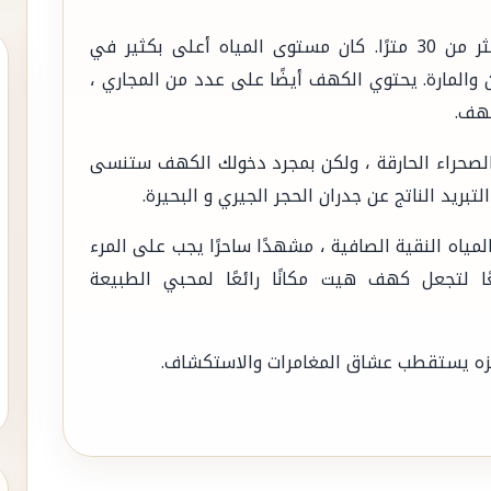
يبلغ عمق البحيرة الجوفية في قلب الكهف أكثر من 30 مترًا. كان مستوى المياه أعلى بكثير في
 والمارة. يحتوي الكهف أيضًا على عدد من المجاري ،
كهف.
الصحراء الحارقة ، ولكن بمجرد دخولك الكهف ستنسى
تبريد الناتج عن جدران الحجر الجيري و البحيرة.
مياه النقية الصافية ، مشهدًا ساحرًا يجب على المرء
ا لتجعل كهف هيت مكانًا رائعًا لمحبي الطبيعة
زه يستقطب عشاق المغامرات والاستكشاف.