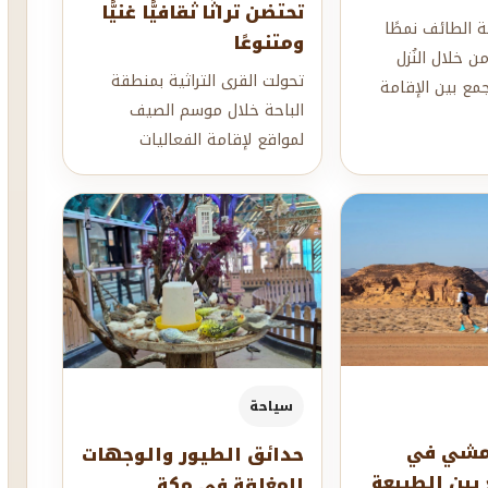
تحتضن تراثًا ثقافيًّا غنيًّا
الطائف نمطًا
ومتنوعًا
من خلال النُزل
تحولت القرى التراثية بمنطقة
جمع بين الإقامة
الباحة خلال موسم الصيف
ة، حيث تتوزع
لمواقع لإقامة الفعاليات
والمهرجانات والمتاحف، مما أدى
لتوافد الأهالي...
سياحة
مشي في
حدائق الطيور والوجهات
ع بين الطبيعة
المغلقة في مكة