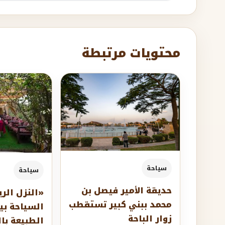
محتويات مرتبطة
سياحة
سياحة
حديقة الأمير فيصل بن
«النزل الري
محمد ببني كبير تستقطب
السياحة بي
زوار الباحة
الطبيعة با