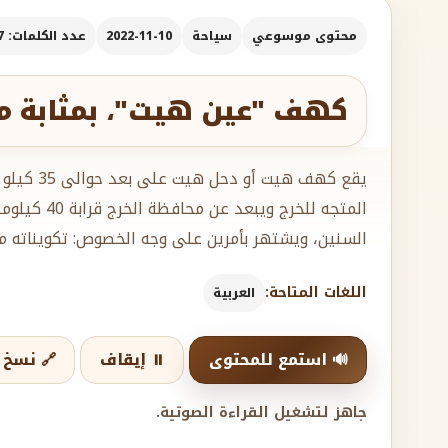
محتوى موسوعي
سياحة
2022-11-10
عدد الكلمات: 207
كهف "عين هيت"، بمثابة م
يقع كهف هي
المتجه للخرج وي
السنين، ويشتهر بأمرين على وجه الخصوص: تكويناته م
اللغات المتاحة:
العربية
🔊 استمع للمحتوى
⏸️ إيقاف
🔗 نسخ ا
جاهز لتشغيل القراءة الصوتية.