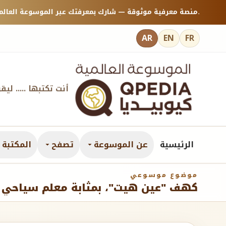
منصة معرفية موثوقة — شارك بمعرفتك عبر الموسوعة العالمية كيوبيديا.
AR
EN
FR
أنت تكتبها ..... ليق
الرئيسية
عن الموسوعة
تصفح
المكتبة ا
موضوع موسوعي
كهف "عين هيت"، بمثابة معلم سياحي 