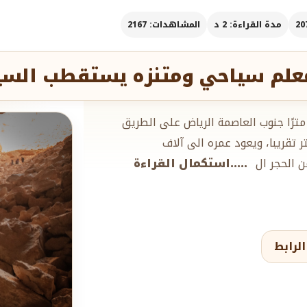
مدة القراءة: 2 د
المشاهدات: 2167
علم سياحي ومتنزه يستقطب السي
ت أو دحل هيت على بعد حوالى 35 كيلو مترًا جنوب العاصمة الرياض على الطريق
بعد عن محافظة الخرج قرابة 40 كيلومتر تقريبا، ويعود عمره الى آلاف
ن الحجر ال
.....استكمال القراءة
لرابط