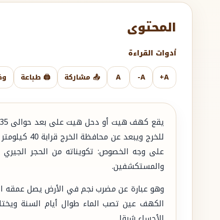
المحتوى
أدوات القراءة
A+
A-
A
📤 مشاركة
🖨️ طباعة
وض
للخرج ويبعد عن
على وجه الخصوص: تكويناته من الحجر الجيري ومي
والمستكشفين.
الكهف عين تصب الماء طوال أيام السنة ويختلف
الأحساء شرقا.