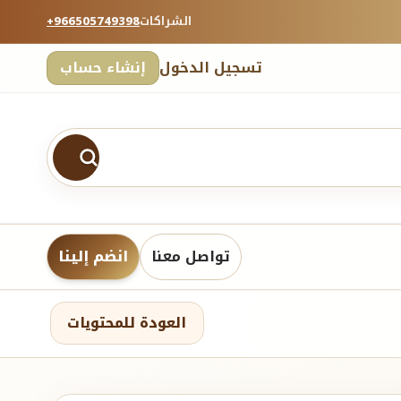
الشراكات
+966505749398
تسجيل الدخول
إنشاء حساب
تواصل معنا
انضم إلينا
العودة للمحتويات