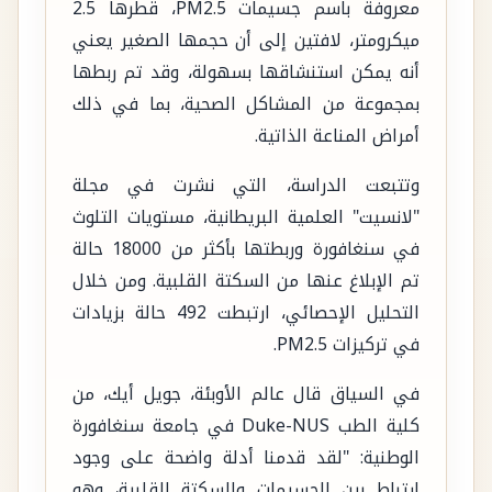
معروفة باسم جسيمات PM2.5، قطرها 2.5
ميكرومتر، لافتين إلى أن حجمها الصغير يعني
أنه يمكن استنشاقها بسهولة، وقد تم ربطها
بمجموعة من المشاكل الصحية، بما في ذلك
أمراض المناعة الذاتية.
وتتبعت الدراسة، التي نشرت في مجلة
"لانسيت" العلمية البريطانية، مستويات التلوث
في سنغافورة وربطتها بأكثر من 18000 حالة
تم الإبلاغ عنها من السكتة القلبية. ومن خلال
التحليل الإحصائي، ارتبطت 492 حالة بزيادات
في تركيزات PM2.5.
في السياق قال عالم الأوبئة، جويل أيك، من
كلية الطب Duke-NUS في جامعة سنغافورة
الوطنية: "لقد قدمنا أدلة واضحة على وجود
ارتباط بين الجسيمات والسكتة القلبية، وهو