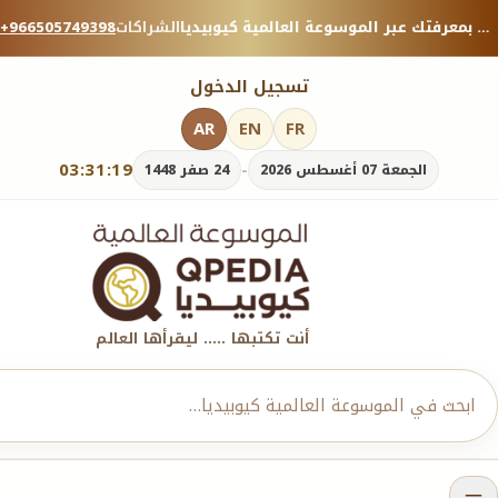
منصة معرفية موثوقة — شارك بمعرفتك عبر الموسوعة العالمية كيوبيديا.
الشراكات
+966505749398
تسجيل الدخول
AR
EN
FR
03:31:20
-
الجمعة 07 أغسطس 2026
24 صفر 1448
أنت تكتبها ..... ليقرأها العالم