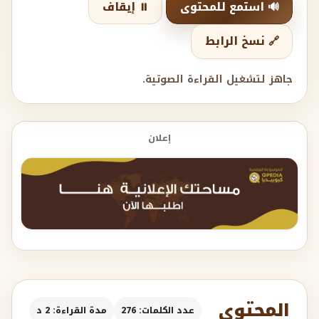
🔊 استمع للمحتوى
⏸️ إيقاف
🔗 نسخ الرابط
جاهز لتشغيل القراءة الصوتية.
إعلان
المحتوى
عدد الكلمات: 276
مدة القراءة: 2 د