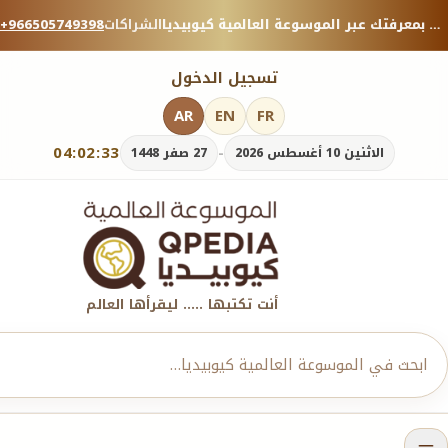
منصة معرفية موثوقة — شارك بمعرفتك عبر الموسوعة العالمية كيوبيديا.
الشراكات
+966505749398
تسجيل الدخول
AR
EN
FR
04:02:34
-
الاثنين 10 أغسطس 2026
27 صفر 1448
أنت تكتبها ..... ليقرأها العالم