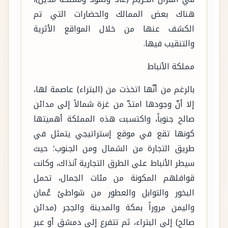
هناك بعض الممالك والحضارات التي تم
الكشف عنها من خلال المواقع الأثرية
والتنقيب فيها.
مملكة الأنباط
بالرغم من أنّها اتخذت من (البتراء) عاصمة لها،
إلا أنّ وجودها امتدّ من غزة شمالاً إلى مدائن
صالح جنوباً، واكتسبت هذه المملكة أهميتها
كونها تقع في موقع إستراتيجي يتمثل في
طريق التجارة من الشمال ومن الجنوب؛ حيث
سيطر الأنباط على الطرق التجارية آنذاك، وكانت
قوافلهم المكونة من مئات الجمال، تحمل
البخور والتوابل والعطور من شواطئ عُمان
واليمن مروراً بمكة والمدينة والحِجر (مدائن
صالح) إلى البتراء، ثم تتفرع إلى دمشق أو عبر