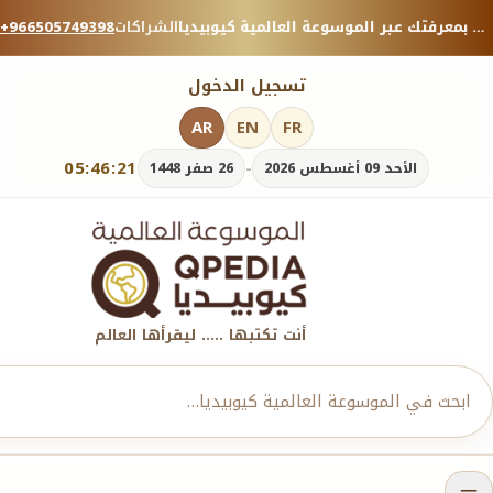
منصة معرفية موثوقة — شارك بمعرفتك عبر الموسوعة العالمية كيوبيديا.
الشراكات
+966505749398
تسجيل الدخول
AR
EN
FR
05:46:23
-
الأحد 09 أغسطس 2026
26 صفر 1448
أنت تكتبها ..... ليقرأها العالم