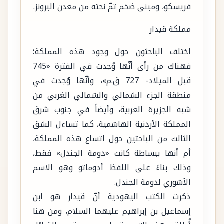
فريسكو، ومبنى ضخم تمّ نحته من معدن البرونز.
مملكة قيدار
اختلف الباحثون حول وجود هذه المملكة؛
فهناك من رأى أنّها وُجدت في الفترة «745
قبل الميلاد- 727 ق.م»، وأنّها وُجدت في
منطقة الجزء الشمالي والشمالي الغربي من
شبه الجزيرة العربية، وأيضاً في جنوب شرق
المملكة الأردنية الهاشمية، كما تساءل الشق
الثالث من الباحثين حول اتساع هذه المملكة،
أم أنها ببساطة كانت «دومة الجندل» فقط،
وذلك بناءً على اللفظ أدوماتو وهو الاسم
الآشوري لدومة الجندل.
ذكرت الكتب اليهودية أنّ قيدار هو ابن
إسماعيل بن إبراهيم عليهما السلام، ومن هنا