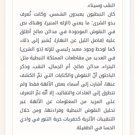
النقَب وسيناء.
كان النبطيون يعبدون الشمس، وكانت تُعرف
بـذو الشرى؛ ما يعني (الإله المنير)، وهناك نص
في النقوش الموجودة في مدائن صالح أطلق
عليه (فاصل الليل عن النهار)، يُشير إلى ذلك،
كما لوحظ وجود معبد رئيسي للإله (ذو الشرى)
في العديد من مقاطعات المملكة النبطية مثل:
البتراء، مدائن صالح، أم الجمال، النقب، وذكر
الباحثون أنّ النقوش والكتابات التي تمّ الكشف
عنها، أشارت إلى أسماء بعض الآلهة فقط ولم
تتطرق إلى العادات والتقاليد، إلا أنّه تمّ التعرف
على المزيد من المعلومات عن الآلهة عبر
تحليل النقوش النبطية وقراءتها، ومن خلال
التنقيبات الأثرية كحفريات خربة التنور في وادي
الحسا في الطفيلة.