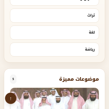
تراث
لغة
رياضة
موضوعات مميزة
5
↑