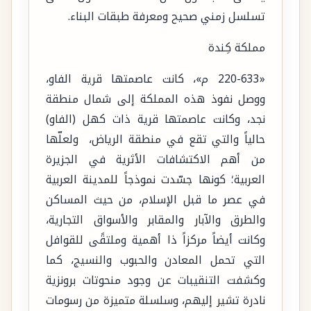
تسلسل زمني صحيح ومعرفة طبقات البناء.
مملكة كِندة
«220-633 م»، كانت عاصمتها قرية الفاو،
ووصل نفوذ هذه المملكة إلى شمال منطقة
نجد، وكانت عاصمتها قرية ذات كهل (الفاو)
حالياً والتي تقع في منطقة الرياض، ولعلّها
من أهم الاكتشافات الأثرية في الجزيرة
العربية؛ كونها جسّدت نموذجاً للمدينة العربية
في عصر ما قبل الإسلام، من حيث المساكن
والطرق والآبار والمقابر والأسواق التجارية،
وكانت أيضاً مركزاً ذا أهمية وملتقًى للقوافل
التي تحمل المعادن والحبوب والنسيج، كما
وكشفت التنقيبات عن وجود منحوتات برونزية
نادرة تشير إليهم، وسلسلة متميزة من رسومات