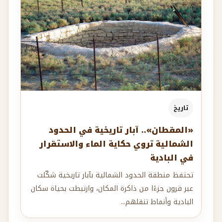
تاريخ
«المقطان».. آبار تاريخية في الحدود
الشمالية تروي حكاية الماء والاستقرار
في البادية
تحتفظ منطقة الحدود الشمالية بآبار تاريخية شكّلت
عبر قرون جزءًا من ذاكرة المكان، وارتبطت بحياة سكان
البادية وأنماط تنقلهم...