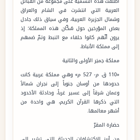
أُطلقت هذه التسمية على مجموعة من القبائل
العربية التي انتشرت في الشام والعراق
وشمال الجزيرة العربية، وفي سياق ذلك جادل
بعض المؤرخين حول سُكّان هذه المملكة؛ إذ
يرون أنّهم كانوا حلفاء مع النبط وتمّ ضمهم
إلى مملكة الأنباط.
مملكة حِميَر الأولى والثانية
«110 ق. م- 527 م» وهي مملكة عربية كانت
حدودها من أوسان جنوباً إلى نجران شمالاً
وعمان شرقاً إلى عسير غرباً، وحادثة الأخدود
التي ذكرها القرآن الكريم، هي واحدة من
أشهر معالمها.
حضارة المقرّ
من أبرز الاكتشافات الحديثة التي تشير إلى