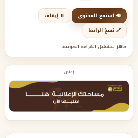
🔊 استمع للمحتوى
⏸️ إيقاف
🔗 نسخ الرابط
جاهز لتشغيل القراءة الصوتية.
إعلان