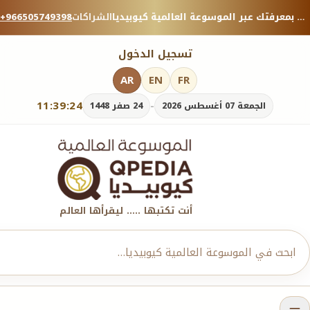
منصة معرفية موثوقة — شارك بمعرفتك عبر الموسوعة العالمية كيوبيديا.
الشراكات
+966505749398
تسجيل الدخول
AR
EN
FR
11:39:25
-
الجمعة 07 أغسطس 2026
24 صفر 1448
أنت تكتبها ..... ليقرأها العالم