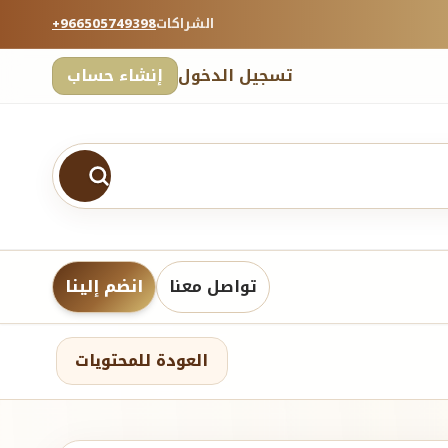
الشراكات
+966505749398
تسجيل الدخول
إنشاء حساب
تواصل معنا
انضم إلينا
العودة للمحتويات