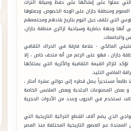
لتي عملوا على إنشائها على حفظ وصيانة التراث
 العموم ومنطقة جازان على الوجه الخصوص، وجعلوها
بر الوعي التي تثقف جيل اليوم بتاريخ بلادهم ومجتمعهم
ى أنها وجهة حضارية وسياحية لزائري منطقة جازان،
رس والجامعات.
ليلي المالكي - علامة فارقة في الحراك الثقافي
قة جازان ، فهو على الرغم من أنه متحف خاص ، إلا
ثرية نادرة ، تؤكد للزائر القيمة الثقافية والأثرية التي يمتلكها
اقة الماضي التليد.
 طابعاً مستديراً يصل قطره إلى حوالي عشرة أمتار ،
 و بعض المصنوعات الجلدية وبعض الملابس الخاصة
انت تستخدم في الحروب وعدد من الأدوات الحجرية
اجي الذي يضم آلاف القطع التراثية التاريخية التي
لممتدة عبر العصور التاريخية المختلفة منذ العصر