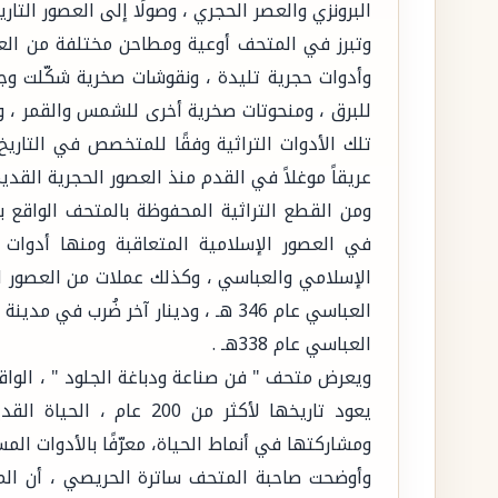
البرونزي والعصر الحجري ، وصولًا إلى العصور التار
وتبرز في المتحف أوعية ومطاحن مختلفة من العص
وأدوات حجرية تليدة ، ونقوشات صخرية شكّلت وجو
للبرق ، ومنحوتات صخرية أخرى للشمس والقمر ، وأ
تلك الأدوات التراثية وفقًا للمتخصص في التاريخ 
عريقاً موغلاً في القدم منذ العصور الحجرية القديم
ومن القطع التراثية المحفوظة بالمتحف الواقع ب
في العصور الإسلامية المتعاقبة ومنها أدوات 
الإسلامي والعباسي ، وكذلك عملات من العصور ا
العباسي عام 346 هـ ، ودينار آخر ضُرب
العباسي عام 338هـ .
ويعرض متحف " فن صناعة ودباغة الجلود " ، الواق
يعود تاريخها لأكثر من 200
ومشاركتها في أنماط الحياة، معرّفًا بالأدوات الم