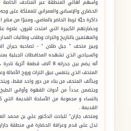
وأسهم أهالي المنطقة عبر المتاحف الخاصة ا
الحضاري والإنساني والعمراني للمملكة على وجه
ذاكرة حيَّة تربط الحاضر بالماضي، ومنبرًا من منا
وحضارتهم الكبيرة التي امتدت لقرون، علاوة عل
والمهتمين بالتاريخ والتراث وطلاب وطالبات المدا
ويبرز متحف " جبل طلان " - لصاحبه جبران الع
والسياحي الذي تشهده المحافظات الجبلية بمنط
أنه يضم بين جدرانه 8 آلاف قطعة أ
المتحف الذي يتنفس عبق التراث وروح الأصالة وعر
ويتألف المتحف من بناء من دور واحد فقط، ويتخذ
ويتضمن عدداً من أدوات القهوة وأواني الطبخ
بالنساء و مجموعة من الأسلحة القديمة التي ك
القديمة .
ومتحف جازان" للباحث الدكتور علي بن محمد العو
تدل على قدم وعراقة الحضارة في منطقة جازان ا