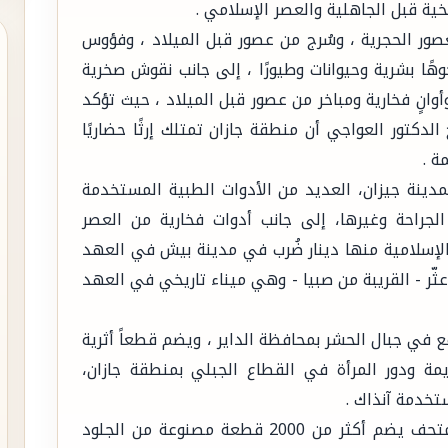
يخية قبل الجاهلية والعصر الإسلامي .
ور الحجرية ، وسُرج من عصور قبل الميلاد ، وفؤوس
هًا بشرية وحيوانات وطيورًا ، إلى جانب نقوش صخرية
وانٍ فخارية ومباخر من عصور قبل الميلاد ، حيث تؤكد
الدكتور العواجي أن منطقة جازان تمتلك إرثًا حضاريًا
ة .
مدينة جيزان، العديد من الأدوات الطبية المستخدمة
الجراحة وغيرها، إلى جانب أدوات فخارية من العصر
لإسلامية منها دينار ضُرب في مدينة بيش في العهد
 في مدينة عثّر - القريبة من صبيا - وهي ميناء تاريخي في العهد
ع في جبال الحشر بمحافظة الداير ، ويضم قطعاً أثرية
 عام ، الحياة القديمة ودور المرأة في القطاع الجبلي بمنطقة جازان،
ستخدمة آنذاك .
وأوضحت صاحبة المتحف ساترة الحريصي ، أن المتحف يضم أكثر من 2000 قطعة مصنوعة من الجلود