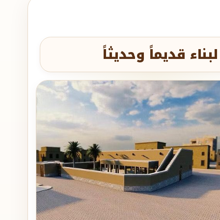
اء قديماً وحديثاً