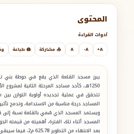
المحتوى
أدوات القراءة
A+
A-
A
📤 مشاركة
🖨️ طباعة
وض
يبرز مسجد القلعة الذي يقع في حوطة بني تمي
1250هـ، كأحد مساجد المرحلة الثانية لمشروع 
تتحقق في عملية تجديده أولوية التوازن بين مع
المساجد درجة مناسبة من الاستدامة، وتدمج تأثيرا
ويستمد المسجد الذي سُمي بالقلعة نسبة إلى قلع
المسجد أثناء تلك الفترة، أهميته من قيمته ال
بعد الانتهاء من التطوير 625.78 م2، فيما سيبقى عدد المصلون فيه عند 180 مصليا.