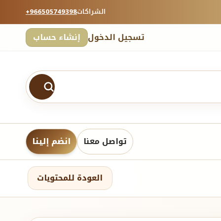
الشراكات
+966505749398
تسجيل الدخول
إنشاء حساب
تواصل معنا
انضم إلينا
العودة للمحتويات