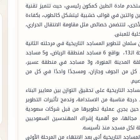
تخدم مادة الطين كمكون رئيسي، حيث تتميز تقنية
ين والتبن في قوالب خشبية ليتشكل كالطوب، بكفاءة
لأخرى، لتتضمن خصائص مثل مقاومة الانتقال الحراري،
لية للمبنى.
لمان لتطوير المساجد التاريخية في مرحلته الثانية
التي شملت 30 مسجداً في جميع مناطق المملكة الـ13، ‏‎ بواقع 6 مساجد لمنطقة الرياض، و5 مساجد
في منطقة مكة المكرمة، و4 مساجد في منطقة المدينة المنورة، و3 مساجد في منطقة عسير،
ل من الجوف وجازان، ومسجدًا واحدًا في كل من
صيم.
جد التاريخية على تحقيق التوازن بين معايير البناء
درجة مناسبة من الاستدامة، وتدمج تأثيرات التطوير
ي حين يجري عملية تطويرها من قبل شركات سعودية
 مجالها، مع أهمية إشراك المهندسين السعوديين
يلة لكل مسجد منذ تأسيسه.
مساجد التاريخية أتى بعد الانتهاء من المرحلة الأولى