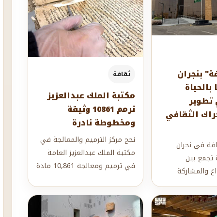
ة" بنجران
ثقافة
ا بالحياة
مكتبة الملك عبدالعزيز
تطوير
ترمم 10861 وثيقة
راك الثقافي
ومخطوطة نادرة
نجح مركز الترميم والمعالجة في
افة في نجران
مكتبة الملك عبدالعزيز العامة
 تجمع بين
في ترميم ومعالجة 10,861 مادة
اع والمشاركة
تاريخية ووثائقية من مقتنيات
ن خلال برامجه
المك...
يات...