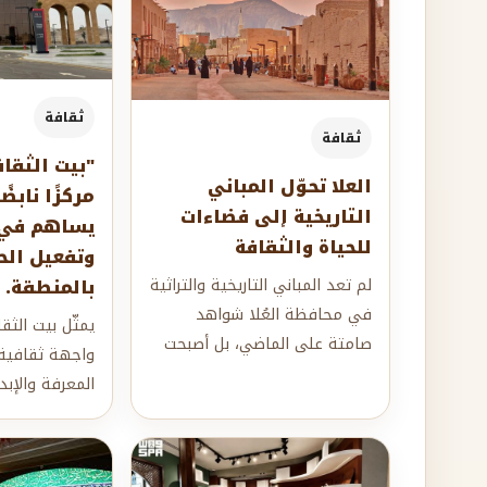
ثقافة
ثقافة
"بيت الثقاف
العلا تحوّل المباني
مركزًا نابضً
التاريخية إلى فضاءات
يساهم في 
للحياة والثقافة
وتفعيل الح
لم تعد المباني التاريخية والتراثية
بالمنطقة.
في محافظة العُلا شواهد
يمثّل بيت الثق
صامتة على الماضي، بل أصبحت
واجهة ثقافية
جزءًا فاعلًا من حاضر المحافظة،
المعرفة والإبد
بعد...
المجتمعية. وم
المتنوعة وفعال