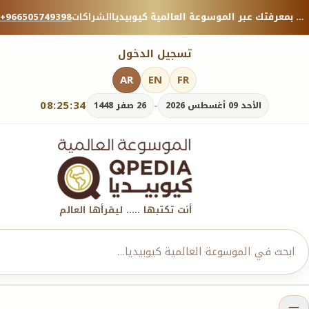
منصة معرفية موثوقة — شارك بمعرفتك عبر الموسوعة العالمية كيوبيديا.
الشراكات
+966505749398
تسجيل الدخول
AR
EN
FR
08:25:35
-
الأحد 09 أغسطس 2026
26 صفر 1448
أنت تكتبها ..... ليقرأها العالم