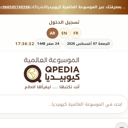
منصة معرفية موثوقة — شارك بمعرفتك عبر الموسوعة العالمية كيوبيديا.
الشراكات
+966505749398
تسجيل الدخول
AR
EN
FR
17:36:34
-
الجمعة 07 أغسطس 2026
24 صفر 1448
أنت تكتبها ..... ليقرأها العالم