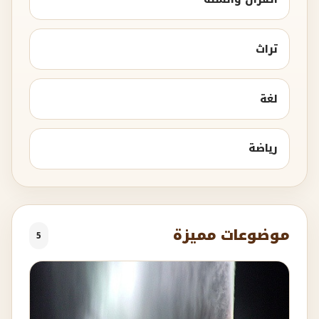
تراث
لغة
رياضة
موضوعات مميزة
5