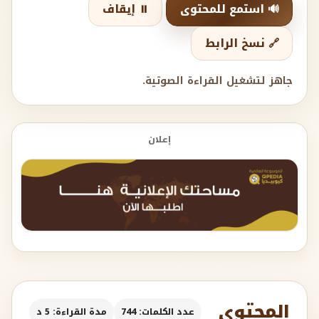
🔊 استمع للمحتوى
⏸️ إيقاف
🔗 نسخ الرابط
جاهز لتشغيل القراءة الصوتية.
إعلان
المحتوى
عدد الكلمات: 744
مدة القراءة: 5 د