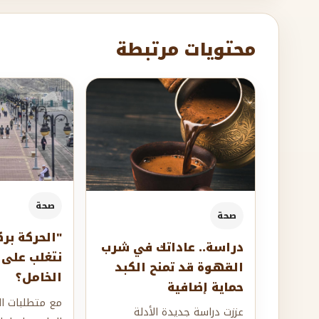
محتويات مرتبطة
صحة
صحة
"الحركة برك
دراسة.. عاداتك في شرب
نتغلب على 
القهوة قد تمنح الكبد
الخامل؟
حماية إضافية
مع متطلبات الح
عززت دراسة جديدة الأدلة