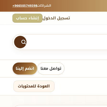
الشراكات
+966505749398
تسجيل الدخول
إنشاء حساب
تواصل معنا
انضم إلينا
العودة للمحتويات