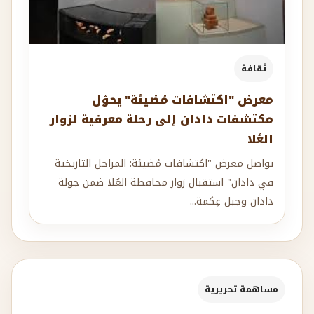
ثقافة
معرض "اكتشافات مُضيئة" يحوّل
مكتشفات دادان إلى رحلة معرفية لزوار
العُلا
يواصل معرض "اكتشافات مُضيئة: المراحل التاريخية
في دادان" استقبال زوار محافظة العُلا ضمن جولة
دادان وجبل عِكمة...
مساهمة تحريرية