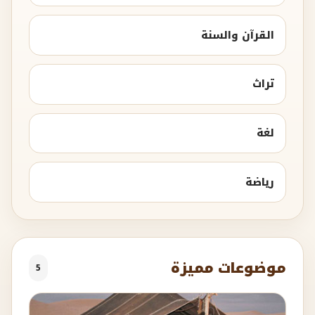
القرآن والسنة
تراث
لغة
رياضة
موضوعات مميزة
5