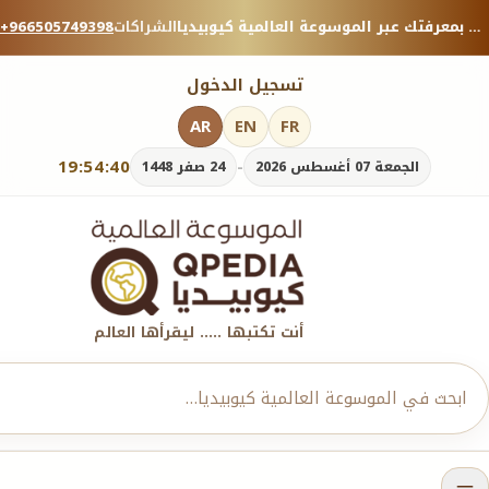
منصة معرفية موثوقة — شارك بمعرفتك عبر الموسوعة العالمية كيوبيديا.
الشراكات
+966505749398
تسجيل الدخول
AR
EN
FR
19:54:42
-
الجمعة 07 أغسطس 2026
24 صفر 1448
أنت تكتبها ..... ليقرأها العالم