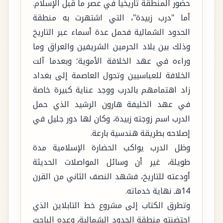
حضور المنطقة تاريخياً في عصر ما قبل الإسلام.
أما "درب زبيدة"، التي اشتهرت به منطقة
الحدود الشمالية فحمل عدة أسماء عبر التاريخ
وذلك بين بلاد الحرمين الشريفين والعراق وما
وراءه في عهد الخلافة الأموية؛ وبعدما آلت
الخلافة للعباسيين وتحول العاصمة إلى بغداد
زاد اهتمامهم بالدرب ووجد عناية كبيرة خاصة
في عهد الخليفة هارون الرشيد الذي حمل
الدرب اسم زوجته زبيدة، وكان لها دور جليل في
إصلاحه بطريقة هندسية بارعة.
وظل الدرب يواكب الحضارة الإسلامية مدة
طويلة، غير أن وسائل المواصلات الحديثة
أودعته للتاريخ، فشهد النصف الثاني من القرن
14هـ نهاية خدماته.
وتطرق الكتاب إلى مشروع خط التابلاين الذي
احتضنته منطقة الحدود الشمالية، وعده الباحث