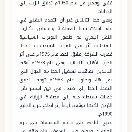
ففي نوفمبر من عام 1950م تدفق الزيت إلى
الخزانات.
وبقي خط التابلاين غير أن التقدم التقني في
بناء ناقلات نفط العملاقة وانخفاض تكاليف
النقل البحري مع ظهور التوترات السياسية
بالمنطقة أثر في المزايا الاقتصادية للخط،
فقررت الشركة إغلاق الخط عام 1975م على أثر
الحرب الأهلية اللبنانية، وفي عام 1978م أنهت
التابلاين اتفاقيات تشغيل الخط مع الدول التي
يمر بها، وبحلول عام 1983م توقف تدفق
النفط. الخط إلى صيدا، في حين استمر نقل
كميات بسيطة منه إلى مصفاة الزرقاء في
الأردن؛ لكنها توقفت أيضاً إثر اندلاع حرب الخليج
1990م.
وعرج الباحث على منجم الفوسفات في حزم
الجلاميد ودوره في النهوض بالمنطقة من