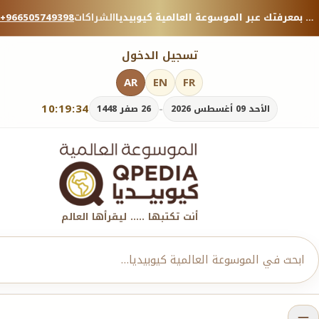
منصة معرفية موثوقة — شارك بمعرفتك عبر الموسوعة العالمية كيوبيديا.
الشراكات
+966505749398
تسجيل الدخول
AR
EN
FR
10:19:36
-
الأحد 09 أغسطس 2026
26 صفر 1448
أنت تكتبها ..... ليقرأها العالم