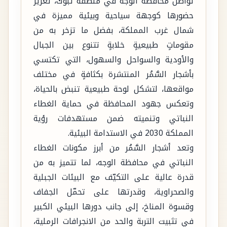
تواصل محافظة الوجه في منطقة تبوك، تعزيز
حضورها كوجهة سياحية وبيئية مميزة في
شمال غرب المملكة، بفضل ما تزخر به من
مقوماتٍ طبيعيةٍ خلابةٍ تتنوع بين الجبال
والأودية والسواحل والسهول، التي تكتسي
بأشجار السَّمُر المنتشرة بكثافةٍ في مختلف
مواقعها، لتشكل لوحة طبيعية تنبض بالحياة،
وتعكس جهود المحافظة في حماية الغطاء
النباتي وتنميته ضمن مستهدفات رؤية
المملكة 2030 في الاستدامة البيئية.
وتعد أشجار السَّمُر من أبرز مكونات الغطاء
النباتي في محافظة الوجه، لما تتميز به من
قدرة عالية على التكيّف مع البيئات الجبلية
والصحراوية، وقدرتها على تحمّل الجفاف
وقسوة المناخ، إلى جانب دورها البيئي الكبير
في تثبيت التربة والحد من الانجرافات الرملية،