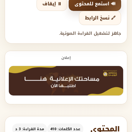
🔊 استمع للمحتوى
⏸️ إيقاف
🔗 نسخ الرابط
جاهز لتشغيل القراءة الصوتية.
إعلان
المحتوى
عدد الكلمات: 410
مدة القراءة: 3 د