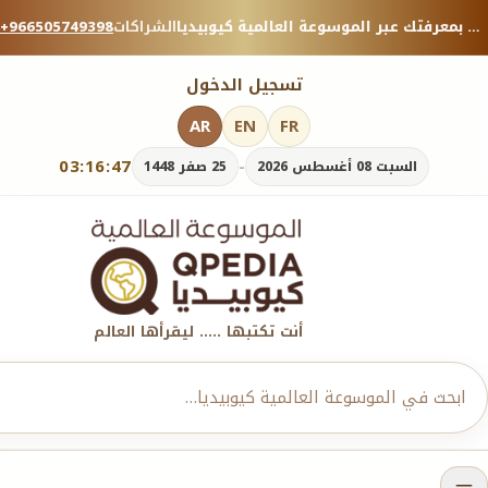
منصة معرفية موثوقة — شارك بمعرفتك عبر الموسوعة العالمية كيوبيديا.
الشراكات
+966505749398
تسجيل الدخول
AR
EN
FR
03:16:48
-
السبت 08 أغسطس 2026
25 صفر 1448
أنت تكتبها ..... ليقرأها العالم