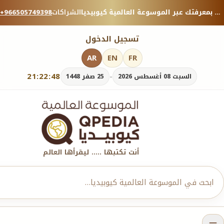
منصة معرفية موثوقة — شارك بمعرفتك عبر الموسوعة العالمية كيوبيديا.
الشراكات
+966505749398
تسجيل الدخول
AR
EN
FR
21:22:49
-
السبت 08 أغسطس 2026
25 صفر 1448
أنت تكتبها ..... ليقرأها العالم