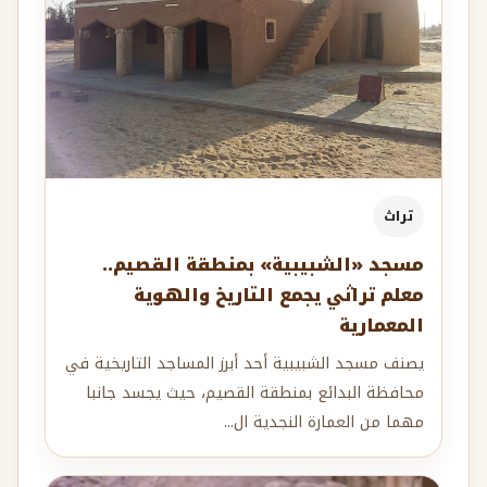
تراث
مسجد «الشبيبية» بمنطقة القصيم..
معلم تراثي يجمع التاريخ والهوية
المعمارية
يصنف مسجد الشبيبية أحد أبرز المساجد التاريخية في
محافظة البدائع بمنطقة القصيم، حيث يجسد جانبا
مهما من العمارة النجدية ال...