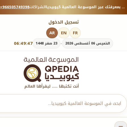
منصة معرفية موثوقة — شارك بمعرفتك عبر الموسوعة العالمية كيوبيديا.
الشراكات
+966505749398
تسجيل الدخول
AR
EN
FR
06:49:48
-
الخميس 06 أغسطس 2026
23 صفر 1448
أنت تكتبها ..... ليقرأها العالم