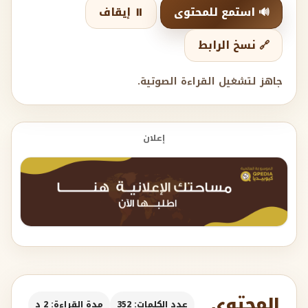
🔊 استمع للمحتوى
⏸️ إيقاف
🔗 نسخ الرابط
جاهز لتشغيل القراءة الصوتية.
إعلان
المحتوى
عدد الكلمات: 352
مدة القراءة: 2 د