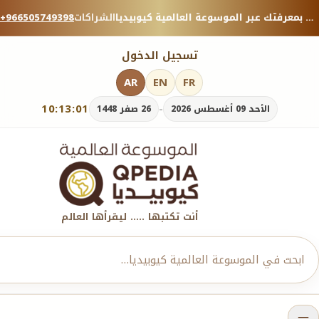
منصة معرفية موثوقة — شارك بمعرفتك عبر الموسوعة العالمية كيوبيديا.
الشراكات
+966505749398
تسجيل الدخول
AR
EN
FR
10:13:02
-
الأحد 09 أغسطس 2026
26 صفر 1448
أنت تكتبها ..... ليقرأها العالم