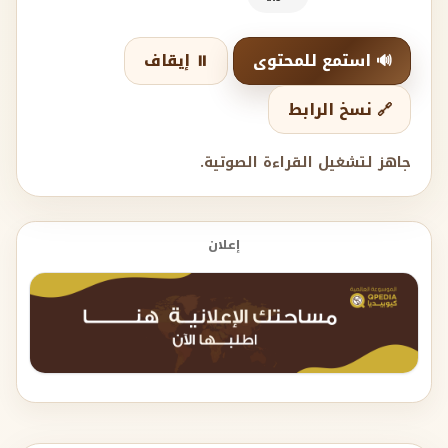
🔊 استمع للمحتوى
⏸️ إيقاف
🔗 نسخ الرابط
جاهز لتشغيل القراءة الصوتية.
إعلان