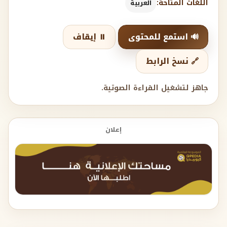
اللغات المتاحة:
العربية
🔊 استمع للمحتوى
⏸️ إيقاف
🔗 نسخ الرابط
جاهز لتشغيل القراءة الصوتية.
إعلان