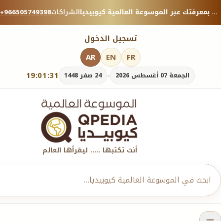
منصة معرفية موثوقة — شارك بمعرفتك عبر الموسوعة العالمية كيوبيديا.
الشراكات
+966505749398
تسجيل الدخول
AR
EN
FR
19:01:32
-
الجمعة 07 أغسطس 2026
24 صفر 1448
أنت تكتبها ..... ليقرأها العالم