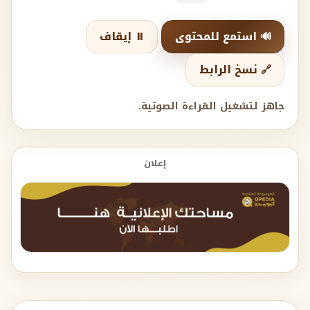
🔊 استمع للمحتوى
⏸️ إيقاف
🔗 نسخ الرابط
جاهز لتشغيل القراءة الصوتية.
إعلان