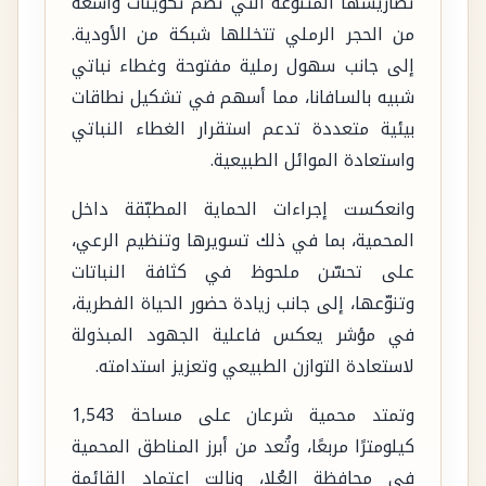
تضاريسها المتنوعة التي تضم تكوينات واسعة
من الحجر الرملي تتخللها شبكة من الأودية.
إلى جانب سهول رملية مفتوحة وغطاء نباتي
شبيه بالسافانا، مما أسهم في تشكيل نطاقات
بيئية متعددة تدعم استقرار الغطاء النباتي
واستعادة الموائل الطبيعية.
وانعكست إجراءات الحماية المطبّقة داخل
المحمية، بما في ذلك تسويرها وتنظيم الرعي،
على تحسّن ملحوظ في كثافة النباتات
وتنوّعها، إلى جانب زيادة حضور الحياة الفطرية،
في مؤشر يعكس فاعلية الجهود المبذولة
لاستعادة التوازن الطبيعي وتعزيز استدامته.
وتمتد محمية شرعان على مساحة 1,543
كيلومترًا مربعًا، وتُعد من أبرز المناطق المحمية
في محافظة العُلا، ونالت اعتماد القائمة