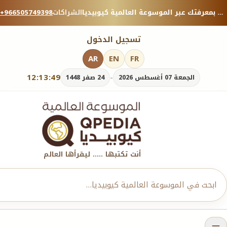
منصة معرفية موثوقة — شارك بمعرفتك عبر الموسوعة العالمية كيوبيديا.
الشراكات
+966505749398
تسجيل الدخول
AR
EN
FR
12:13:51
-
الجمعة 07 أغسطس 2026
24 صفر 1448
أنت تكتبها ..... ليقرأها العالم