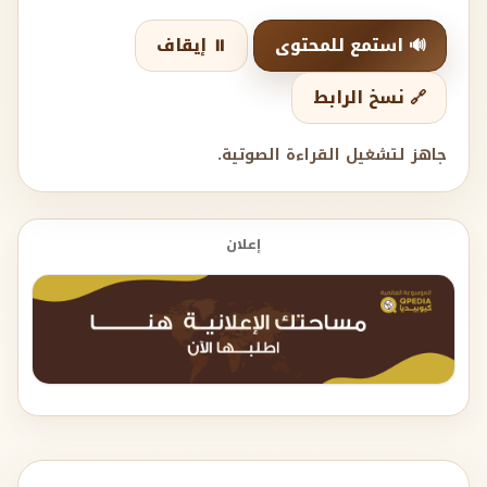
🔊 استمع للمحتوى
⏸️ إيقاف
🔗 نسخ الرابط
جاهز لتشغيل القراءة الصوتية.
إعلان