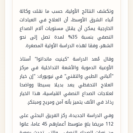
وتكشف النتائج الأولية، حسب ما نقلت وكالة
أنباء الشرق الأوسط، أن العلاج في العيادات
الخارجية يمكن أن يقلل مستويات آلام الصداع
النصفي بنسبة 35% لمدة تصل إلى نحو
الشهر، وفقا لهذه الدراسة الأولية المصغرة.
وقال مُعد الدراسة "كينيث مانداتوا" أستاذ
الأوعية الدموية والأشعة التداخلية في مركز
"ألباني الطبي والتقني" في نيويورك: "إن خيار
العلاج التحفظي يعد بديلا بسيطا وواضحا
لعلاجات الصداع النصفي القياسية، هذا الخيار
رذاذ في الأنف يتميز بأنه آمن ومريح ومبتكر.
وفي الدراسة الجديدة، ركز الفريق البحثي على
112 مريضا بلغ متوسط أعمارهم 45 عاما، عانوا
من نوبات الصداع النصفي، والتي تحدث بصورة