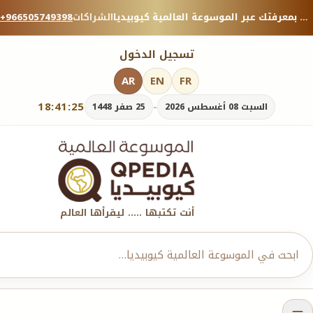
منصة معرفية موثوقة — شارك بمعرفتك عبر الموسوعة العالمية كيوبيديا.
الشراكات
+966505749398
تسجيل الدخول
AR
EN
FR
18:41:26
-
السبت 08 أغسطس 2026
25 صفر 1448
أنت تكتبها ..... ليقرأها العالم