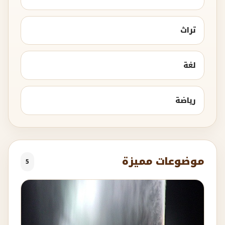
تراث
لغة
رياضة
موضوعات مميزة
5