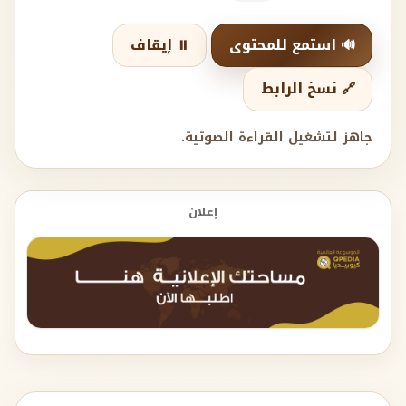
🔊 استمع للمحتوى
⏸️ إيقاف
🔗 نسخ الرابط
جاهز لتشغيل القراءة الصوتية.
إعلان