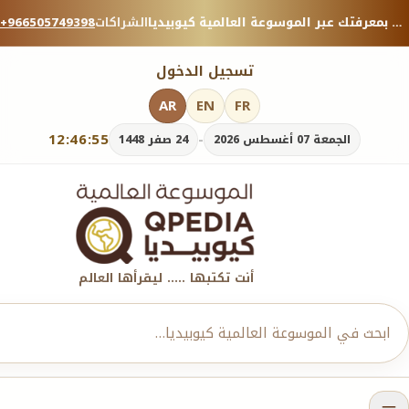
منصة معرفية موثوقة — شارك بمعرفتك عبر الموسوعة العالمية كيوبيديا.
الشراكات
+966505749398
تسجيل الدخول
AR
EN
FR
12:46:57
-
الجمعة 07 أغسطس 2026
24 صفر 1448
أنت تكتبها ..... ليقرأها العالم