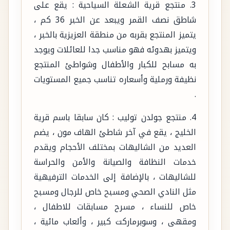
3. منتجع قرية الشعلة السياحية : يقع على
شاطق نصف القمر ويبعد عن الخبر 36 كم ،
يتميز المنتجع بقربه من منطقة العزيزية بالخبر ،
ويتميز بهدوئه فهو مناسب جدا للعائلات ويوجد
به مسابح للكبار والأطفال وشواطئ المنتجع
نظيفة ورملية وأسعاره تناسب جميع المستويات
.
4. منتجع جولدن توليب : كان سابقا باسم قرية
الخليج ، يقع في آخر شاطئ الهاف مون ، يضم
العديد من الشاليهات بمختلف الأحجام ويقدم
خدمات النظافة والصيانة والأمن والحراسة
للشاليهات ، بالإضافة إلى الخدمات الترفيهية
مثل النادي الصحي ومسبح خاص للرجال ومسبح
خاص للنساء ، مسرح مسابقات للاطفال ،
ومقهى ، وسوبرماركت كبير ، وألعاب مائية ،