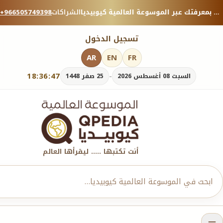
منصة معرفية موثوقة — شارك بمعرفتك عبر الموسوعة العالمية كيوبيديا.
الشراكات
+966505749398
تسجيل الدخول
AR
EN
FR
18:36:49
-
السبت 08 أغسطس 2026
25 صفر 1448
أنت تكتبها ..... ليقرأها العالم