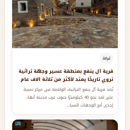
تراث
قرية آل ينفع بمنطقة عسير وجهة تراثية
تروي تاريخًا يمتد لأكثر من ثلاثة آلاف عام
تُعد قرية آل ينفع التراثية، الواقعة في مركز تمنية
على بُعد نحو 40 كيلومترًا جنوب غرب مدينة أبها،
إحدى أبرز الوجهات السيا...