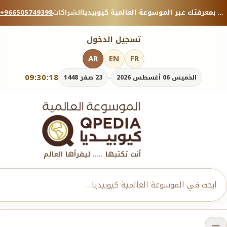
منصة معرفية موثوقة — شارك بمعرفتك عبر الموسوعة العالمية كيوبيديا.
الشراكات
+966505749398
تسجيل الدخول
AR
EN
FR
09:30:19
-
الخميس 06 أغسطس 2026
23 صفر 1448
أنت تكتبها ..... ليقرأها العالم