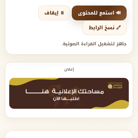
🔊 استمع للمحتوى
⏸️ إيقاف
🔗 نسخ الرابط
جاهز لتشغيل القراءة الصوتية.
إعلان