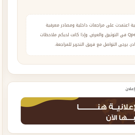
ية اعتمدت على مراجعات داخلية ومصادر معرفية
متنوعة، مع إعادة الصياغة والتحرير وفق منهج Qpedia في التوثيق والعرض. وإذا كانت لديكم ملاحظات
، يرجى التواصل مع فريق التحرير للمراجعة.
إعلان