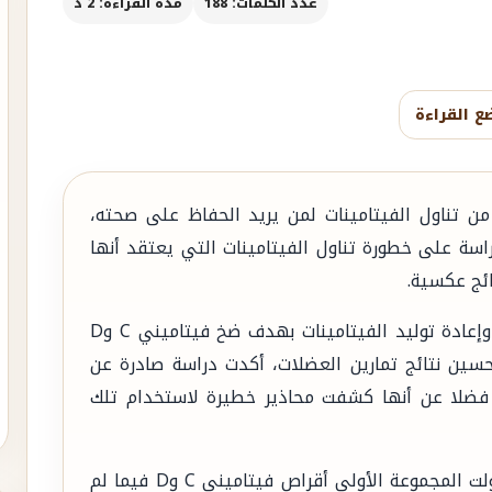
عدد الكلمات: 188
مدة القراءة: 2 د
ع القراءة
من تناول الفيتامينات لمن يريد الحفاظ على صحته،
سة على خطورة تناول الفيتامينات التي يعتقد أنها
ائج عكسية.
فالأقراص التي يأخذها الرياضيون لبناء العضلات وإعادة توليد الفيتامينات بهدف ضخ فيتاميني C وD
حسين نتائج تمارين العضلات، أكدت دراسة صادرة عن
 فضلا عن أنها كشفت محاذير خطيرة لاستخدام تلك
وقسمت الدراسة المشاركين إلى مجموعتين، تناولت المجموعة الأولى أقراص فيتاميني C وD فيما لم