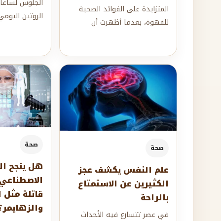
الجلوس لساعات
المتزايدة على الفوائد الصحية
الروتين اليومي
للقهوة، بعدما أظهرت أن
التنقل أو حتى 
الأشخاص الذين يستهلكونها
هذ...
يومياً، سواء كانت ت...
صحة
صحة
هل ينجح ال
علم النفس يكشف عجز
الاصطناعي
الكثيرين عن الاستمتاع
قاتلة مثل 
بالراحة
والزهايمر؟
في عصر تتسارع فيه الأحداث