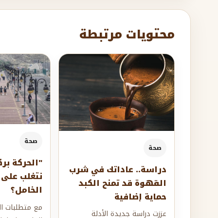
محتويات مرتبطة
صحة
صحة
"الحركة برك
دراسة.. عاداتك في شرب
نتغلب على 
القهوة قد تمنح الكبد
الخامل؟
حماية إضافية
مع متطلبات الح
عززت دراسة جديدة الأدلة