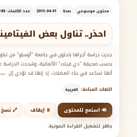
محتوى موسوعي
صحة
2015-04-01
عدد الكلمات: 188
احذر.. تناول بعض الفيتامي
حذرت دراسة أجراها باحثون في جامعة "أوسلو" من تناو
بحسب صحيفة "دي فيلت" الألمانية، وشددت الدراسة عل
أنها تساعد في بناء العضلات، إذ إنها قد تؤدي إل
..
اللغات المتاحة:
العربية
🔊 استمع للمحتوى
⏸️ إيقاف
🔗 نسخ ا
جاهز لتشغيل القراءة الصوتية.