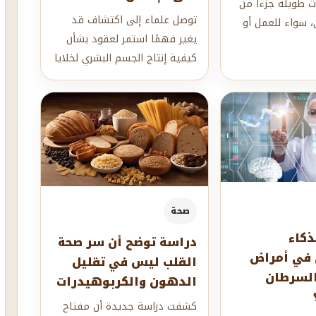
 طويلة جزءاً من
توصل علماء إلى اكتشاف قد
، سواء للعمل أو
يغير فهمًا استمر لعقود بشأن
الاسترخاء.لكن
كيفية إنتاج الجسم البشري لخلايا
الدم الحمراء، بعدما أظهرت
دراسة حدي...
صحة
ذكاء
دراسة توضح أن سر صحة
 في أمراض
القلب ليس في تقليل
السرطان
الدهون والكربوهيدرات
كشفت دراسة جديدة أن مفتاح