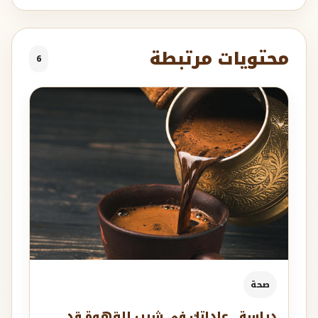
محتويات مرتبطة
6
صحة
دراسة.. عاداتك في شرب القهوة قد