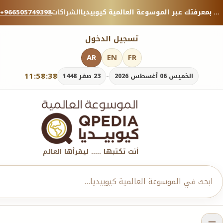
منصة معرفية موثوقة — شارك بمعرفتك عبر الموسوعة العالمية كيوبيديا.
الشراكات
+966505749398
تسجيل الدخول
AR
EN
FR
11:58:39
-
الخميس 06 أغسطس 2026
23 صفر 1448
أنت تكتبها ..... ليقرأها العالم