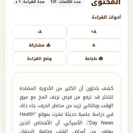
المحتوى
عدد الكلمات: 121
مدة القراءة: 1 د
أدوات القراءة
A-
A+
A
📤 مشاركة
🖨️ طباعة
وضع القراءة
كشف باحثون أن الكثير من الأدوية المضادة
للتخثر قد ترفع من فرص نزيف المخ مع مرور
الوقت، وبالتالي تزيد من مخاطر الخرف، جاء ذلك
في دراسة علمية حديثة نشرت بموقع "Health
Day News"، الأميركي، أن الأشخاص الذين
يعانون من أمراض القلب وخاصة الرجفان