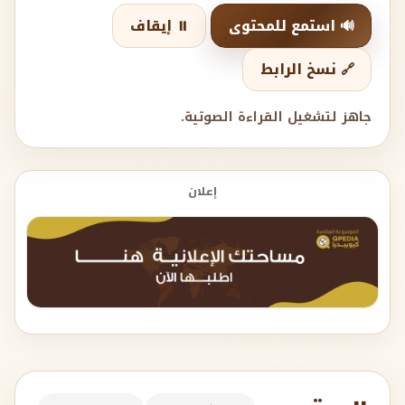
🔊 استمع للمحتوى
⏸️ إيقاف
🔗 نسخ الرابط
جاهز لتشغيل القراءة الصوتية.
إعلان