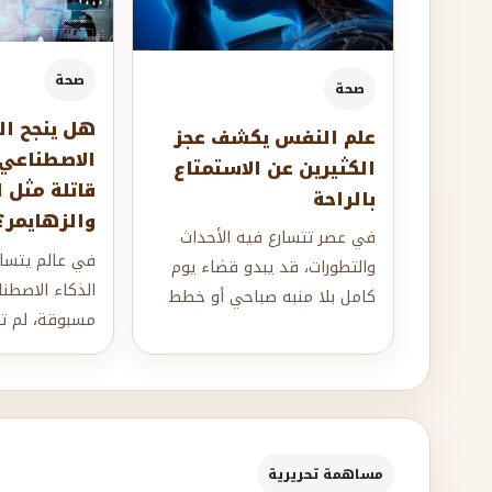
صحة
صحة
هل ينجح ال
علم النفس يكشف عجز
الاصطناعي
الكثيرين عن الاستمتاع
قاتلة مثل 
بالراحة
والزهايمر؟
في عصر تتسارع فيه الأحداث
في عالم يتسار
والتطورات، قد يبدو قضاء يوم
الذكاء الاصطنا
كامل بلا منبه صباحي أو خطط
مسبوقة، لم ت
أو مهام واجبة الإنجاز أقرب ما
مقتصرة على شر
يكون إلى...
أو محركات البح
مساهمة تحريرية