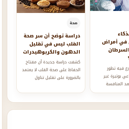
صحة
ذكاء
دراسة توضح أن سر صحة
 في أمراض
القلب ليس في تقليل
السرطان
الدهون والكربوهيدرات
كشفت دراسة جديدة أن مفتاح
ع فيه تطور
الحفاظ على صحة القلب لا يعتمد
عي بوتيرة غير
بالضرورة على تقليل تناول
عد المنافسة
الكربوهيدرات أو الدهون، بل
كات التكنولوجيا
يرتبط بشكل أ...
ث...