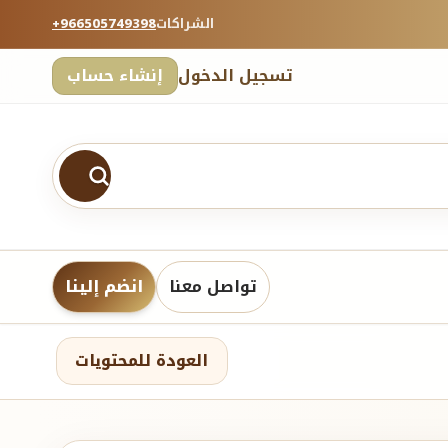
الشراكات
+966505749398
تسجيل الدخول
إنشاء حساب
تواصل معنا
انضم إلينا
العودة للمحتويات