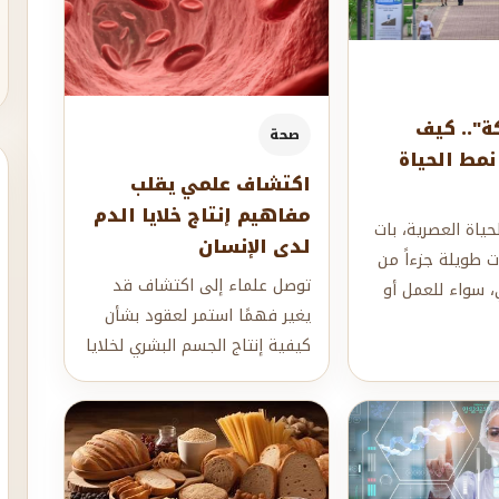
ة".. كيف
صحة
نمط الحياة
اكتشاف علمي يقلب
مفاهيم إنتاج خلايا الدم
ياة العصرية، بات
لدى الإنسان
 طويلة جزءاً من
توصل علماء إلى اكتشاف قد
، سواء للعمل أو
يغير فهمًا استمر لعقود بشأن
الاسترخاء.لكن
كيفية إنتاج الجسم البشري لخلايا
الدم الحمراء، بعدما أظهرت
دراسة حدي...