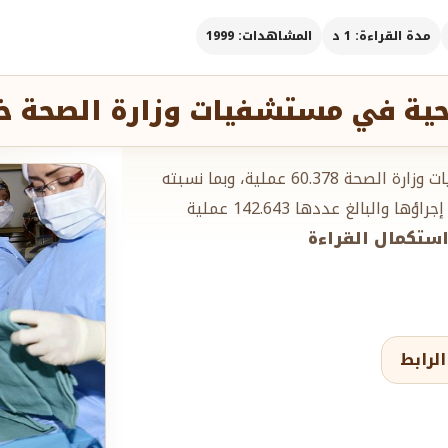
مدة القراءة: 1 د
المشاهدات: 1999
بلغ عدد جراحات اليوم الواحد التي أجريت في مستشفيات وزارة الصحة 60.378 عملية، وبما نسبته
42.33% من مجموع العمليات الروتينية الكبرى التي تم إجراؤها والبالغ عددها 142.643 عملية
.استكمال القراءة
لرابط