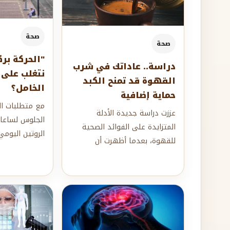
صحة
صحة
"الحركة برك
دراسة.. عاداتك في شرب
نتغلب على 
القهوة قد تمنح الكبد
الخامل؟
حماية إضافية
مع متطلبات الح
عززت دراسة جديدة الأدلة
الجلوس لساعات
المتزايدة على الفوائد الصحية
الروتين اليومي
للقهوة، بعدما أظهرت أن
التنقل أو حتى 
الأشخاص الذين يستهلكونها
هذ...
يومياً، سواء كانت ت...