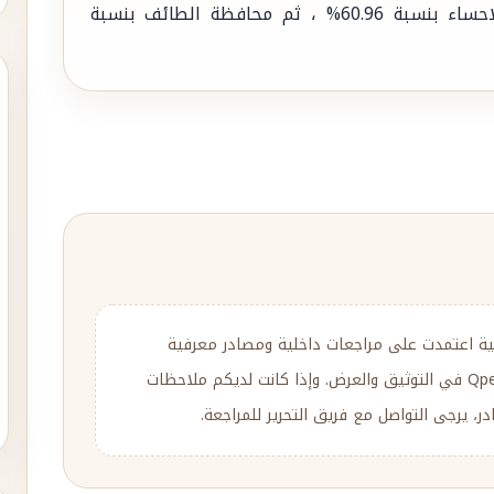
محافظة بيشة بنسبة 61.57% ، ثم محافظة الاحساء بنسبة 60.96% ، ثم محافظة الطائف بنسبة
ية اعتمدت على مراجعات داخلية ومصادر معرفية
متنوعة، مع إعادة الصياغة والتحرير وفق منهج Qpedia في التوثيق والعرض. وإذا كانت لديكم ملاحظات
، يرجى التواصل مع فريق التحرير للمراجعة.