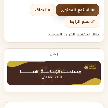
🔊 استمع للمحتوى
⏸️ إيقاف
🔗 نسخ الرابط
جاهز لتشغيل القراءة الصوتية.
إعلان