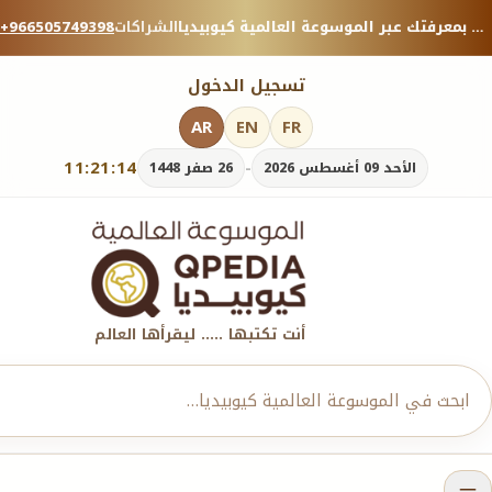
منصة معرفية موثوقة — شارك بمعرفتك عبر الموسوعة العالمية كيوبيديا.
الشراكات
+966505749398
تسجيل الدخول
AR
EN
FR
11:21:15
-
الأحد 09 أغسطس 2026
26 صفر 1448
أنت تكتبها ..... ليقرأها العالم