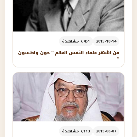
2015-10-14
7,451 مشاهدة
من اشهر علماء النفس العالم ” جون واطسون
“
2015-06-07
7,113 مشاهدة