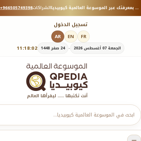
منصة معرفية موثوقة — شارك بمعرفتك عبر الموسوعة العالمية كيوبيديا.
الشراكات
+966505749398
تسجيل الدخول
AR
EN
FR
11:18:04
-
الجمعة 07 أغسطس 2026
24 صفر 1448
أنت تكتبها ..... ليقرأها العالم