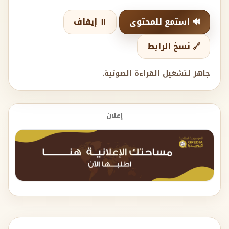
🔊 استمع للمحتوى
⏸️ إيقاف
🔗 نسخ الرابط
جاهز لتشغيل القراءة الصوتية.
إعلان