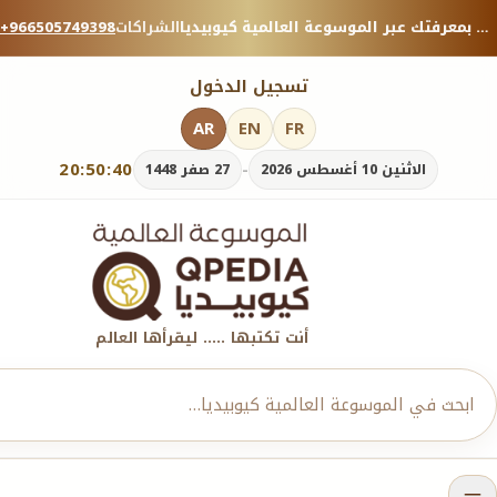
منصة معرفية موثوقة — شارك بمعرفتك عبر الموسوعة العالمية كيوبيديا.
الشراكات
+966505749398
تسجيل الدخول
AR
EN
FR
20:50:42
-
الاثنين 10 أغسطس 2026
27 صفر 1448
أنت تكتبها ..... ليقرأها العالم