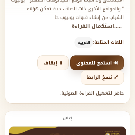
الاجتماعي ولا سيما موقع الفيديوهات الشهير ” يوتيوب
” والمواقع الأخرى ذات الصلة ، حيث تمكن هؤلاء
الشباب من إنشاء قنوات يوتيوب خا
.....استكمال القراءة
اللغات المتاحة:
العربية
🔊 استمع للمحتوى
⏸️ إيقاف
🔗 نسخ الرابط
جاهز لتشغيل القراءة الصوتية.
إعلان