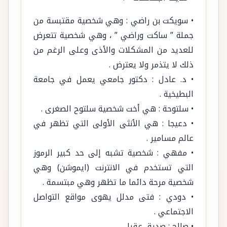
• سويكت بن راضي : وهي شخصية مقتبسة من
جملة ” ساكت وراضي ” ، وهي شخصية تتعرض
للعديد من المشكلات والأذى وعلى الرغم من
ذلك لا يتذمر ولا يعترض .
• د. عادل : دكتور جامعي يعمل في جامعة
البطيخية .
• سلتوحة : هي أخت شخصية سلتوح الصغرى .
• دعيجا : هي الأنثى الأولى التي تظهر في
عالم مسامير .
• مفهي : شخصية تشبه إلى حد كبير الرموز
التي تستخدم في الانترنت (ايموشن) وهي
شخصية مرحة دائما ما تظهر وهي مبتسمة .
• دودي : فتى مدلل يهوى مواقع التواصل
الاجتماعي .
• صالح : صديق عقيل .