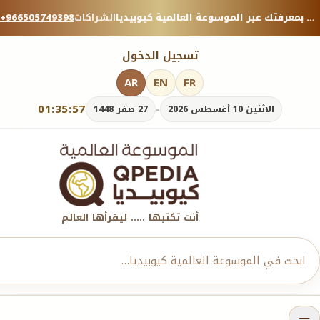
منصة معرفية موثوقة — شارك بمعرفتك عبر الموسوعة العالمية كيوبيديا.
الشراكات
+966505749398
تسجيل الدخول
AR
EN
FR
01:35:58
-
الاثنين 10 أغسطس 2026
27 صفر 1448
أنت تكتبها ..... ليقرأها العالم