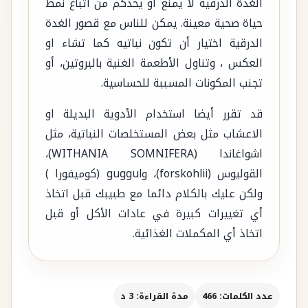
الغدة الدرقية لا يمنع أو يحدكم من اتباع نمط
حياة صحية معينة. يمكن للناس مع قصور الغدة
الدرقية اختيار أن تكون نباتيه كما تشاء او
العكس ، وتناول الأطعمة الغنية بالبروتين، أو
تجنب المكونات المسببة للحساسية.
قد تقرر أيضا استخدام الأدوية البديلة او
الاعشاب مثل بعض المستخلصات النباتية، مثل
اشواغاندا (WITHANIA SOMNIFERA)،
القوليوس (forskohlii)، وguggul (كوميفورا )
ولكن عليك بالكلام دائما مع طبيبك قبل اتخاذ
أي تغييرات كبيرة في عادات الأكل أو قبل
اتخاذ أي المكملات الغذائية.
عدد الكلمات: 466
مدة القراءة: 3 د