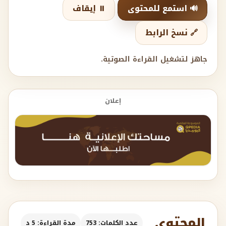
🔊 استمع للمحتوى
⏸️ إيقاف
🔗 نسخ الرابط
جاهز لتشغيل القراءة الصوتية.
إعلان
المحتوى
عدد الكلمات: 753
مدة القراءة: 5 د