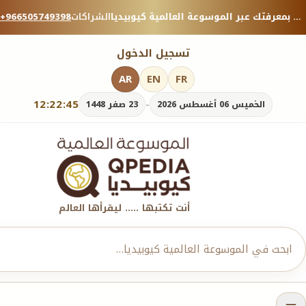
منصة معرفية موثوقة — شارك بمعرفتك عبر الموسوعة العالمية كيوبيديا.
الشراكات
+966505749398
تسجيل الدخول
AR
EN
FR
12:22:47
-
الخميس 06 أغسطس 2026
23 صفر 1448
أنت تكتبها ..... ليقرأها العالم