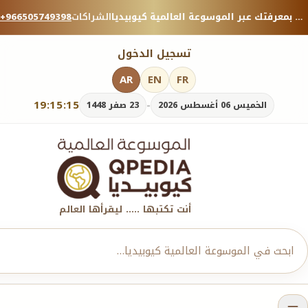
منصة معرفية موثوقة — شارك بمعرفتك عبر الموسوعة العالمية كيوبيديا.
الشراكات
+966505749398
تسجيل الدخول
AR
EN
FR
19:15:16
-
الخميس 06 أغسطس 2026
23 صفر 1448
أنت تكتبها ..... ليقرأها العالم