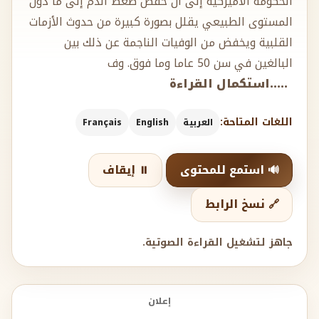
الحكومة الأميركية إلى أن خفض ضغط الدم إلى ما دون
المستوى الطبيعي يقلل بصورة كبيرة من حدوث الأزمات
القلبية ويخفض من الوفيات الناجمة عن ذلك بين
البالغين في سن 50 عاما وما فوق. وف
.....استكمال القراءة
اللغات المتاحة:
العربية
English
Français
🔊 استمع للمحتوى
⏸️ إيقاف
🔗 نسخ الرابط
جاهز لتشغيل القراءة الصوتية.
إعلان