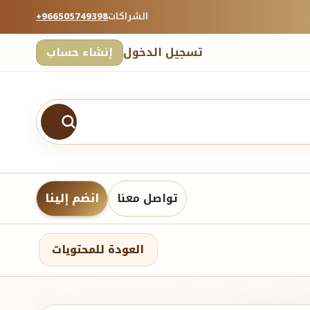
الشراكات
+966505749398
تسجيل الدخول
إنشاء حساب
تواصل معنا
انضم إلينا
العودة للمحتويات