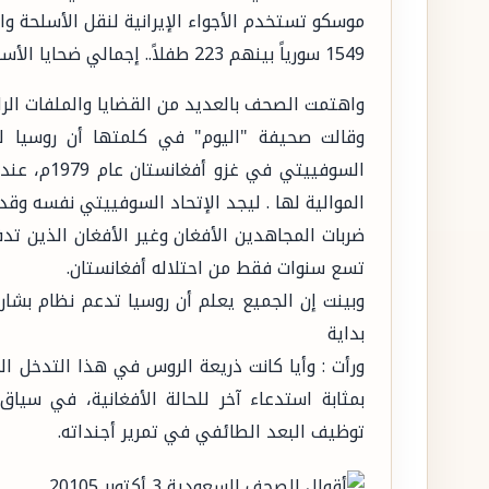
موسكو تستخدم الأجواء الإيرانية لنقل الأسلحة وا
1549 سورياً بينهم 223 طفلاً.. إجمالي ضحايا الأسد خلال سبتمبر
واهتمت الصحف بالعديد من القضايا والملفات الر
وقالت صحيفة "اليوم" في كلمتها أن روسيا لم
السوفييتي 
الموالية لها . ليجد الإتحاد السوفييتي نفسه وقد 
ضربات المجاهدين الأفغان وغير الأفغان الذين ت
تسع سنوات فقط من احتلاله أفغانستان.
وبينت إن الجميع يعلم أن روسيا تدعم نظام بشا
بداية
ورأت : وأيا كانت ذريعة الروس في هذا التدخل 
بمثابة استدعاء آخر للحالة الأفغانية، في سيا
توظيف البعد الطائفي في تمرير أجنداته.