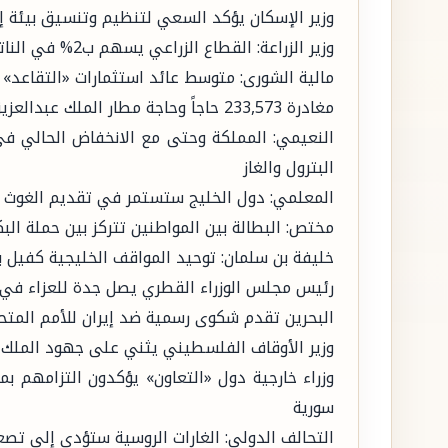
وزير الإسكان يؤكد السعي لتنظيم وتنسيق بيئة إ
وزير الزراعة: القطاع الزراعي يسهم ب2% في الناتج المحلي للمملكة
مالية الشورى: متوسط عائد استثمارات «التقاعد» 
مغادرة 233,573 حاجاً وحاجة مطار الملك عبدالعزيز
النعيمي: المملكة وحتى مع الانخفاض الحالي في
البترول والغاز
المعلمي: دول الخليج ستستمر في تقديم الغوث 
مختص: البطالة بين المواطنين تتركز بين حملة البك
خليفة بن سلمان: توحيد المواقف الخليجية كفيل ب
رئيس مجلس الوزراء القطري يصل جدة للعزاء في و
البحرين تقدم شكوى رسمية ضد إيران للأمم المتح
وزير الأوقاف الفلسطيني يثني على جهود الملك سل
وزراء خارجية دول «التعاون» يؤكدون التزامهم بم
سورية
التحالف الدولي: الغارات الروسية ستؤدي إلى تصع