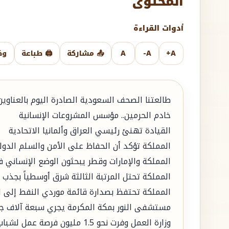
المحتوى
أدوات القراءة
A+
A-
A
📤 مشاركة
🖨️ طباعة
وض
طالعتنا الصحف السعودية الصادرة اليوم بالعناوين ا
خادم الحرمين.. مؤسس المشروعات الإنسانية
القيادة تهنئ رئيسي العراق وألمانيا الاتحادية
المملكة تؤكد أن الحفاظ على الأمن والسلم الدو
المملكة والإمارات وقطر يبحثون الوضع الإنساني 
المملكة تحتل المرتبة الثالثة شرق أوسطياً بجذب مشروعا
المملكة تحتفظ بصدارة قائمة موردي النفط إلى الصين ب925 ألف بر
مستشفى النور بمكة المكرمة يجري سبعة آلاف 
وزارة العمل وفرت نحو 1.5 مليون فرصة عمل لشباب الوطن في العام الماضي بنمو 6%