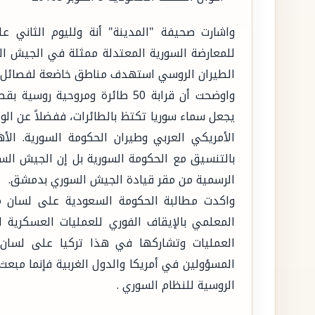
واشارت صحيفة "المدينة" أنة ولليوم الثاني ع
للمعارضة السورية المعتدلة ممثلة في الجيش ا
الطيران الروسي استهدف مناطق خاضعة لفصائل ا
واوضحت أن قرابة 50 طائرة ومرو
يجعل سماء سوريا تكتظ بالطائرات، ففضلاً عن الو
الأمريكي العربي وطيران الحكومة السورية. ال
بالتنسيق مع الحكومة السورية بل إن الجيش الس
الرسمية من مقر قيادة الجيش السوري بدمشق.
واكدت مطالبة الحكومة السعودية على لسان مند
المعلمي بالإيقاف الفوري للعمليات العسكرية 
العمليات وتشاركها في هذا تركيا على لسان 
المسؤولين في أمريكا والدول الغربية فإنما مبعث
الروسية للنظام السوري .