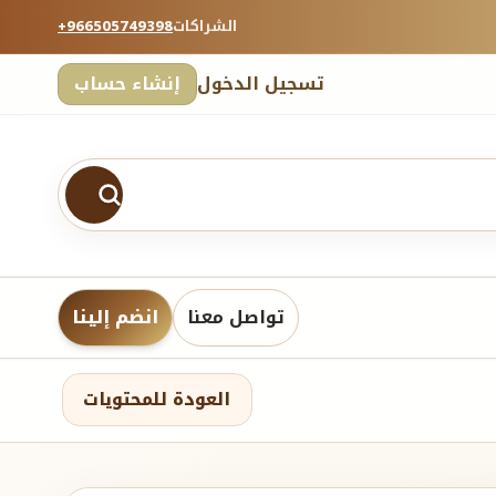
الشراكات
+966505749398
تسجيل الدخول
إنشاء حساب
تواصل معنا
انضم إلينا
العودة للمحتويات