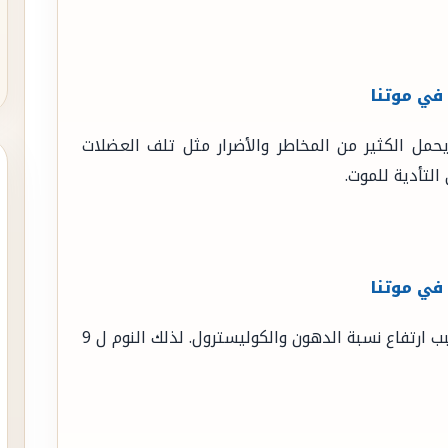
إن الجلوس لأكثر من 3 ساعات يحمل الكثير من المخاطر والأضرار مثل تلف العضلات
التأدية للموت.
النوم المبالغ فيه قد يؤدي للموت كذلك وذلك بسبب ارتفاع نسبة الدهون والكوليسترول. لذلك النوم ل 9