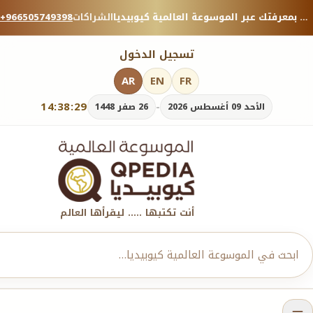
منصة معرفية موثوقة — شارك بمعرفتك عبر الموسوعة العالمية كيوبيديا.
الشراكات
+966505749398
تسجيل الدخول
AR
EN
FR
14:38:30
-
الأحد 09 أغسطس 2026
26 صفر 1448
أنت تكتبها ..... ليقرأها العالم