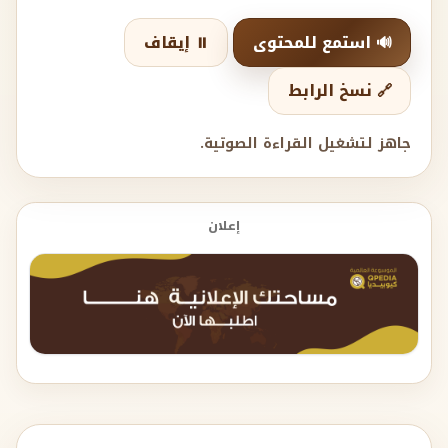
🔊 استمع للمحتوى
⏸️ إيقاف
🔗 نسخ الرابط
جاهز لتشغيل القراءة الصوتية.
إعلان