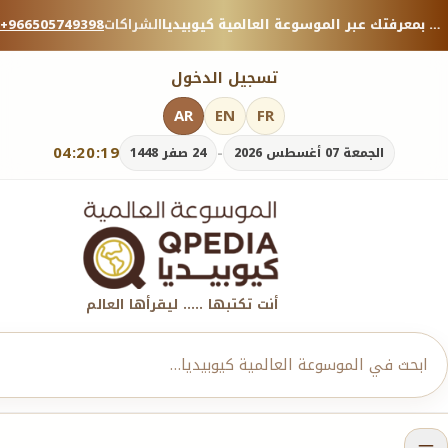
منصة معرفية موثوقة — شارك بمعرفتك عبر الموسوعة العالمية كيوبيديا.
الشراكات
+966505749398
تسجيل الدخول
AR
EN
FR
04:20:20
-
الجمعة 07 أغسطس 2026
24 صفر 1448
أنت تكتبها ..... ليقرأها العالم